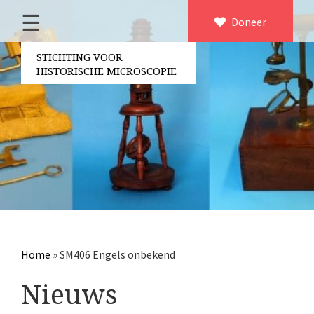
☰
Home
Doneer
×
Over ons
STICHTING VOOR
HISTORISCHE MICROSCOPIE
Contact
Bestuur
Vrijwilligers
Partners
Jaarverslagen
Microscopen
Attributen microscopie
Home
»
SM406 Engels onbekend
Overige optische instrumenten
Nieuws
Elektrische meetapparatuur