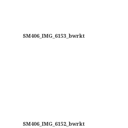
AOC, samenklapbaar (ca. 1973)
Zeiss, modern microscoop (1980-2010)
Documentatie
SM406_IMG_6153_bwrkt
Bleeker
Busch
Leitz
LOMO/ Zenith
Oldelft
OIP Gand
Rathenower Optische Werke (ROW)
Reichert
SM406_IMG_6152_bwrkt