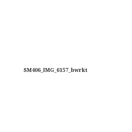
Boeken
Divers
Makers
Images
Culpeper (ca. 1735)
Cuff (ca. 1745)
SM406_IMG_6157_bwrkt
riepootmicroscoop volgens Culpeper (1750-1780)
ollond, ‘Jones’ most improved type’ (1800-1830)
Long, Gould type (1821-1850)
Chevalier, trommelmicroscoop (1831-1841)
Nachet, ‘grand modèle’ (1856-1862)