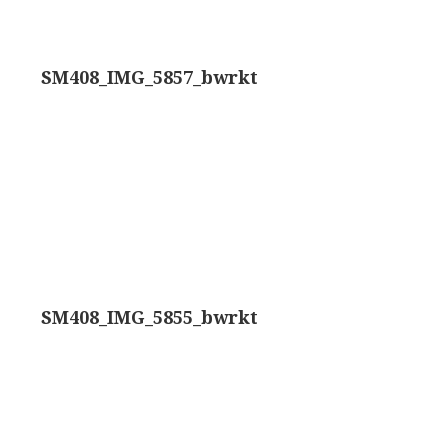
trommelmicroscoop (1869-1873)
SM408_IMG_5857_bwrkt
/ Prazmowski (1870-1880)
870-1890)
)
epareermicroscoop (1870-1890)
lar, Frans (1870-1900)
SM408_IMG_5855_bwrkt
ief IX (ca. 1890)
tativ 3’ (1895-1900)