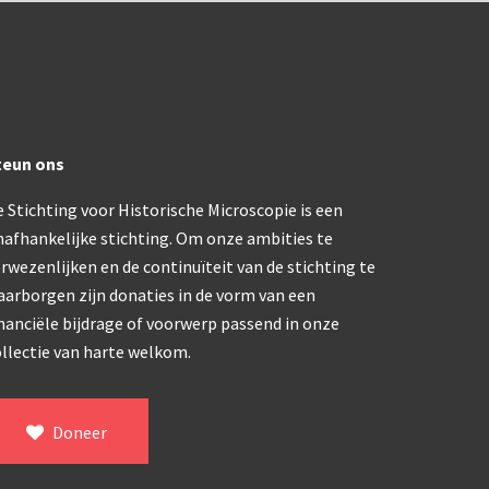
ype, USSR (1970-1980)
klapbaar (ca. 1973)
teun ons
dern microscoop (1980-2010)
 Stichting voor Historische Microscopie is een
nafhankelijke stichting. Om onze ambities te
rwezenlijken en de continuïteit van de stichting te
aarborgen zijn donaties in de vorm van een
nanciële bijdrage of voorwerp passend in onze
llectie van harte welkom.
Doneer