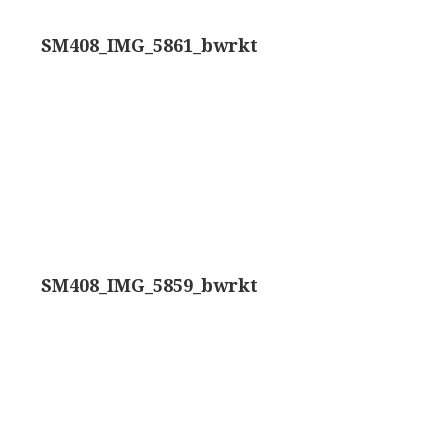
rand modèle’ (1856-1862)
Rathenower Optische Werke (ROW)
SM408_IMG_5861_bwrkt
k & Beck, ‘Lister limb’ (1857)
Reichert
k & Beck, ‘popular microscope’ (ca. 1857)
Wild
bar-limb’ (1860-1880)
Zeiss
erd, Engels (1860-1880)
SM408_IMG_5859_bwrkt
1860-1890)
lus simple’ (1862-1880)
)
k, ‘popular microscope’ (1867)