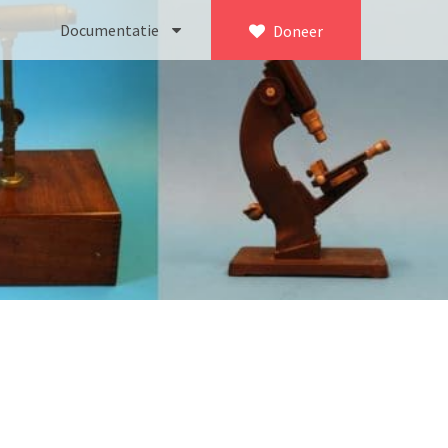
Documentatie
Doneer
×
ca. 1735)
Bleeker
745)
Busch
icroscoop volgens Culpeper (1750-1780)
Leitz
Jones’ most improved type’ (1800-1830)
LOMO/ Zenith
d type (1821-1850)
OIP Gand
, trommelmicroscoop (1831-1841)
Oldelft