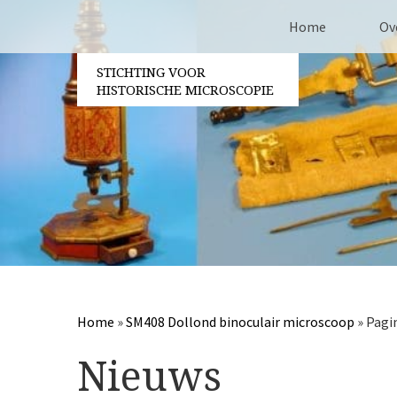
Home
Ov
STICHTING VOOR
Co
HISTORISCHE MICROSCOPIE
Be
Vri
Ja
Berichtennavigatie
Pa
Home
»
SM408 Dollond binoculair microscoop
»
Pagi
Nieuws