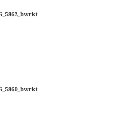
Nachet, ‘g
Overige optische instrumenten
G_5862_bwrkt
Smith, Bec
Elektrische meetapparatuur
Boeken
Smith, Bec
Divers
Dollond, ‘
Makers
Ongesigne
Images
G_5860_bwrkt
Robbins (
Culpeper (ca. 1735)
Cuff (ca. 1745)
Nachet, ‘p
Driepootmicroscoop volgens Culpeper (1750-1780
Beck & Bec
Dollond, ‘Jones’ most improved type’ (1800-1830)