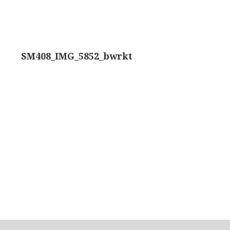
ons, No. 1 ‘Van Heurck’ (ca. 1900)
a. 1925)
SM408_IMG_5852_bwrkt
atief BTC (1955-1957)
olmicroscoop (1955-1965)
oughton & Simms, McArthur type (1959-1962)
atief R (ca. 1965)
eld’microscoop (1965-1980)
62)
 Ergaval (ca. 1970)