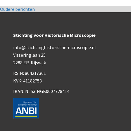
Berichtennavigatie
Oudere berichten
Stichting voor Historische Microscopie
info@stichtinghistorischemicroscopie.nl
Visseringlaan 25
2288 ER Rijswijk
RSIN: 804217361
KVK: 41182753
IBAN: NL53INGB0007728414