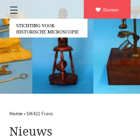
☰
Home
Doneer
×
Over ons
STICHTING VOOR
HISTORISCHE MICROSCOPIE
Contact
Bestuur
Vrijwilligers
Partners
Jaarverslagen
Microscopen
Attributen microscopie
Home
»
SM421 Frans
Overige optische instrumenten
Nieuws
Elektrische meetapparatuur