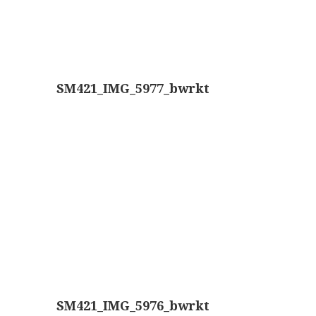
AOC, samenklapbaar (ca. 1973)
Zeiss, modern microscoop (1980-2010)
Documentatie
SM421_IMG_5977_bwrkt
Bleeker
Busch
Leitz
LOMO/ Zenith
Oldelft
OIP Gand
Rathenower Optische Werke (ROW)
Reichert
SM421_IMG_5976_bwrkt