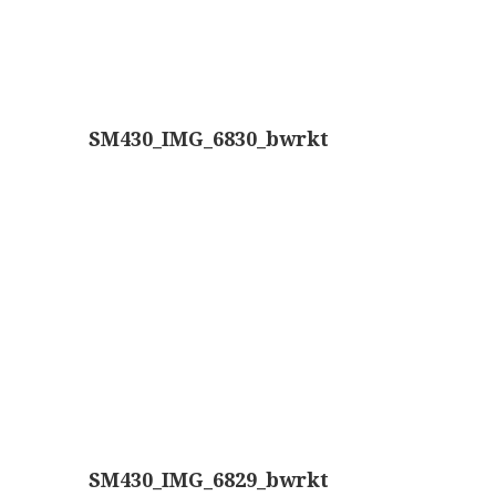
AOC, samenklapbaar (ca. 1973)
Zeiss, modern microscoop (1980-2010)
Documentatie
SM430_IMG_6830_bwrkt
Bleeker
Busch
Leitz
LOMO/ Zenith
Oldelft
OIP Gand
Rathenower Optische Werke (ROW)
Reichert
SM430_IMG_6829_bwrkt