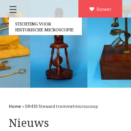
☰
Home
Doneer
×
Over ons
STICHTING VOOR
HISTORISCHE MICROSCOPIE
Contact
Bestuur
Vrijwilligers
Partners
Jaarverslagen
Microscopen
Attributen microscopie
Home
»
SM430 Steward trommelmicroscoop
Overige optische instrumenten
Nieuws
Elektrische meetapparatuur