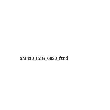
Boeken
Divers
Makers
Images
Culpeper (ca. 1735)
Cuff (ca. 1745)
SM430_IMG_6830_ftrd
riepootmicroscoop volgens Culpeper (1750-1780)
ollond, ‘Jones’ most improved type’ (1800-1830)
Long, Gould type (1821-1850)
Chevalier, trommelmicroscoop (1831-1841)
Nachet, ‘grand modèle’ (1856-1862)