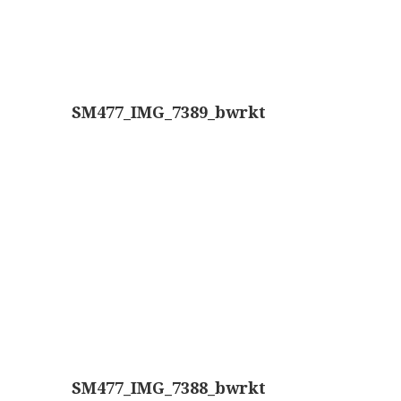
AOC, samenklapbaar (ca. 1973)
Zeiss, modern microscoop (1980-2010)
Documentatie
SM477_IMG_7389_bwrkt
Bleeker
Busch
Leitz
LOMO/ Zenith
Oldelft
OIP Gand
Rathenower Optische Werke (ROW)
Reichert
SM477_IMG_7388_bwrkt