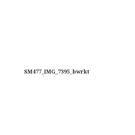
Boeken
Berichtennavigatie
Divers
Makers
Images
Culpeper (ca. 1735)
Cuff (ca. 1745)
SM477_IMG_7395_bwrkt
riepootmicroscoop volgens Culpeper (1750-1780)
ollond, ‘Jones’ most improved type’ (1800-1830)
Long, Gould type (1821-1850)
Chevalier, trommelmicroscoop (1831-1841)
Nachet, ‘grand modèle’ (1856-1862)