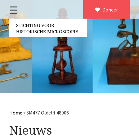
☰
Home
Doneer
×
Over ons
STICHTING VOOR
HISTORISCHE MICROSCOPIE
Contact
Bestuur
Vrijwilligers
Partners
Jaarverslagen
Microscopen
Attributen microscopie
Home
»
SM477 Oldelft 48906
Overige optische instrumenten
Nieuws
Elektrische meetapparatuur