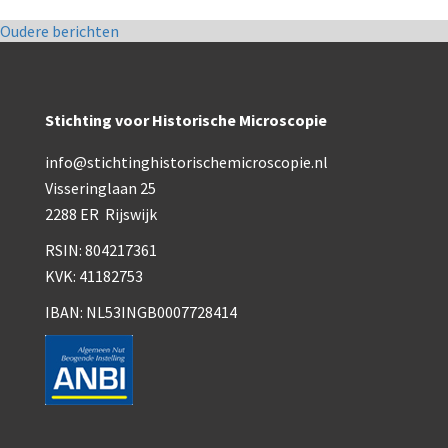
Berichtennavigatie
Oudere berichten
Stichting voor Historische Microscopie
info@stichtinghistorischemicroscopie.nl
Visseringlaan 25
2288 ER Rijswijk
RSIN: 804217361
KVK: 41182753
IBAN: NL53INGB0007728414