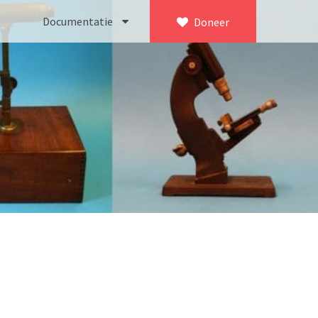
Documentatie
Doneer
×
ca. 1735)
Bleeker
745)
Busch
icroscoop volgens Culpeper (1750-1780)
Leitz
Jones’ most improved type’ (1800-1830)
LOMO/ Zenith
d type (1821-1850)
OIP Gand
, trommelmicroscoop (1831-1841)
Oldelft