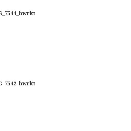
Nachet, ‘g
Overige optische instrumenten
G_7544_bwrkt
Smith, Bec
Elektrische meetapparatuur
Boeken
Smith, Bec
Divers
Dollond, ‘
Makers
Ongesigne
Images
G_7542_bwrkt
Robbins (
Culpeper (ca. 1735)
Cuff (ca. 1745)
Nachet, ‘p
Driepootmicroscoop volgens Culpeper (1750-1780
Beck & Bec
Dollond, ‘Jones’ most improved type’ (1800-1830)