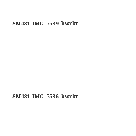
trommelmicroscoop (1869-1873)
SM481_IMG_7539_bwrkt
/ Prazmowski (1870-1880)
870-1890)
)
epareermicroscoop (1870-1890)
lar, Frans (1870-1900)
SM481_IMG_7536_bwrkt
ief IX (ca. 1890)
tativ 3’ (1895-1900)