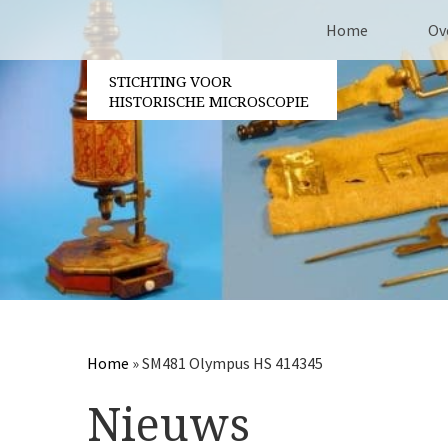
Home
Ov
STICHTING VOOR
Co
HISTORISCHE MICROSCOPIE
Be
Vri
Ja
Pa
Home
»
SM481 Olympus HS 414345
Nieuws