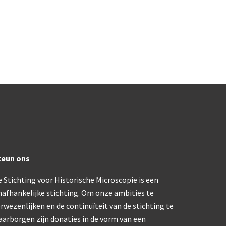
ons, No. 1 ‘Van Heurck’ (ca. 1900)
a. 1925)
atief BTC (1955-1957)
olmicroscoop (1955-1965)
oughton & Simms, McArthur type (1959-1962)
atief R (ca. 1965)
teun ons
 Stichting voor Historische Microscopie is een
eld’microscoop (1965-1980)
nafhankelijke stichting. Om onze ambities te
rwezenlijken en de continuïteit van de stichting te
62)
 Ergaval (ca. 1970)
aarborgen zijn donaties in de vorm van een