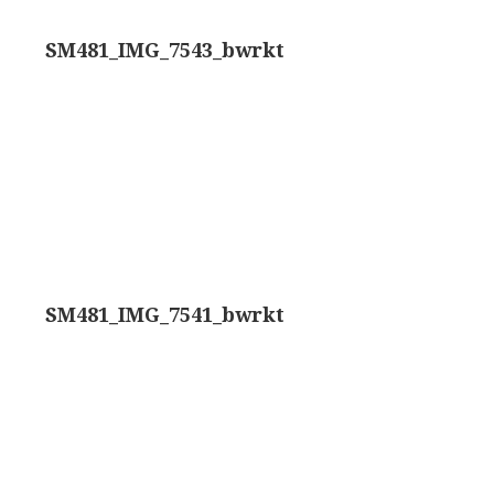
rand modèle’ (1856-1862)
Rathenower Optische Werke (ROW)
SM481_IMG_7543_bwrkt
k & Beck, ‘Lister limb’ (1857)
Reichert
k & Beck, ‘popular microscope’ (ca. 1857)
Wild
bar-limb’ (1860-1880)
Zeiss
erd, Engels (1860-1880)
SM481_IMG_7541_bwrkt
1860-1890)
lus simple’ (1862-1880)
)
k, ‘popular microscope’ (1867)