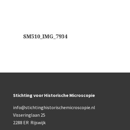
AOC, samenklapbaar (ca. 1973)
Zeiss, modern microscoop (1980-2010)
Documentatie
SM510_IMG_7934
Bleeker
Busch
Leitz
LOMO/ Zenith
Oldelft
Stichting voor Historische Microscopie
OIP Gand
info@stichtinghistorischemicroscopie.nl
Rathenower Optische Werke (ROW)
Visseringlaan 25
2288 ER Rijswijk
Reichert