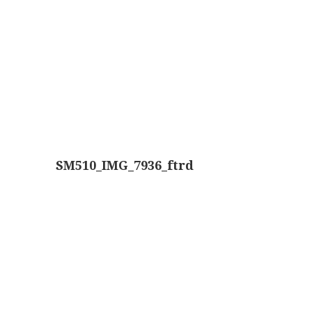
Boeken
Divers
Makers
Images
Culpeper (ca. 1735)
Cuff (ca. 1745)
SM510_IMG_7936_ftrd
riepootmicroscoop volgens Culpeper (1750-1780)
ollond, ‘Jones’ most improved type’ (1800-1830)
Long, Gould type (1821-1850)
Chevalier, trommelmicroscoop (1831-1841)
Nachet, ‘grand modèle’ (1856-1862)