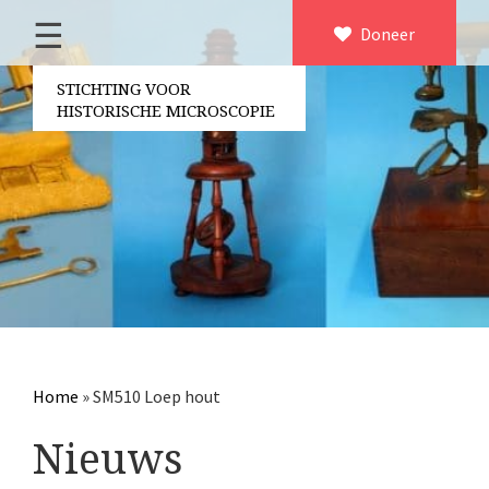
☰
Home
Doneer
×
Over ons
STICHTING VOOR
HISTORISCHE MICROSCOPIE
Contact
Bestuur
Vrijwilligers
Partners
Jaarverslagen
Microscopen
Attributen microscopie
Home
»
SM510 Loep hout
Overige optische instrumenten
Nieuws
Elektrische meetapparatuur