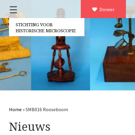
☰
Home
Doneer
×
Over ons
STICHTING VOOR
HISTORISCHE MICROSCOPIE
Contact
Bestuur
Vrijwilligers
Partners
Jaarverslagen
Microscopen
Attributen microscopie
Home
»
SMB016 Rooseboom
Overige optische instrumenten
Nieuws
Elektrische meetapparatuur