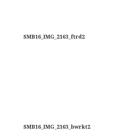
AOC, samenklapbaar (ca. 1973)
Zeiss, modern microscoop (1980-2010)
Documentatie
SMB16_IMG_2163_ftrd2
Bleeker
Busch
Leitz
LOMO/ Zenith
Oldelft
OIP Gand
Rathenower Optische Werke (ROW)
Reichert
SMB16_IMG_2163_bwrkt2