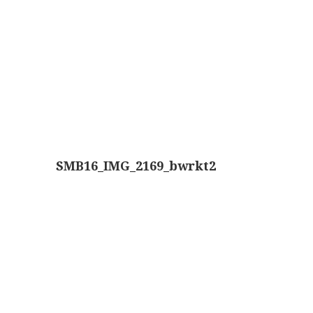
Boeken
Divers
Makers
Images
Culpeper (ca. 1735)
Cuff (ca. 1745)
SMB16_IMG_2169_bwrkt2
riepootmicroscoop volgens Culpeper (1750-1780)
ollond, ‘Jones’ most improved type’ (1800-1830)
Long, Gould type (1821-1850)
Chevalier, trommelmicroscoop (1831-1841)
Nachet, ‘grand modèle’ (1856-1862)