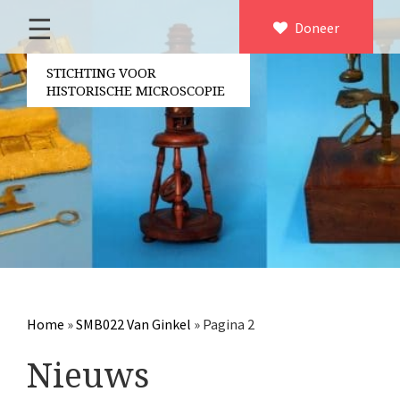
☰
Home
Doneer
×
Over ons
STICHTING VOOR
HISTORISCHE MICROSCOPIE
Contact
Bestuur
Vrijwilligers
Partners
Jaarverslagen
Microscopen
Attributen microscopie
Home
»
SMB022 Van Ginkel
»
Pagina 2
Overige optische instrumenten
Nieuws
Elektrische meetapparatuur