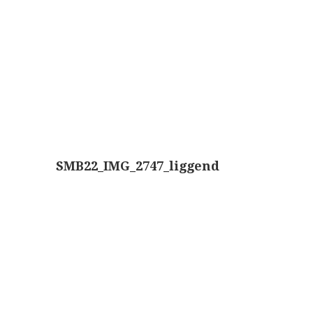
Boeken
Berichtennavigatie
Divers
Makers
Images
Culpeper (ca. 1735)
Cuff (ca. 1745)
SMB22_IMG_2747_liggend
riepootmicroscoop volgens Culpeper (1750-1780)
ollond, ‘Jones’ most improved type’ (1800-1830)
Long, Gould type (1821-1850)
Chevalier, trommelmicroscoop (1831-1841)
Nachet, ‘grand modèle’ (1856-1862)