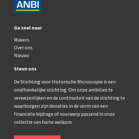
AOC, samenklapbaar (ca. 1973)
Zeiss, modern microscoop (1980-2010)
Ga snel naar
Documentatie
Makers
Bleeker
Over ons
Nieuws
Busch
Steun ons
Leitz
De Stichting voor Historische Microscopie is een
LOMO/ Zenith
onafhankelijke stichting. Om onze ambities te
Oldelft
verwezenlijken en de continuïteit van de stichting te
waarborgen zijn donaties in de vorm van een
OIP Gand
financiële bijdrage of voorwerp passend in onze
Rathenower Optische Werke (ROW)
collectie van harte welkom.
Reichert