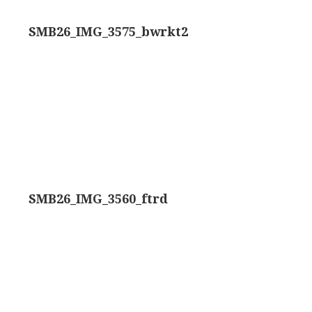
rand modèle’ (1856-1862)
Rathenower Optische Werke (ROW)
SMB26_IMG_3575_bwrkt2
k & Beck, ‘Lister limb’ (1857)
Reichert
k & Beck, ‘popular microscope’ (ca. 1857)
Wild
bar-limb’ (1860-1880)
Zeiss
erd, Engels (1860-1880)
SMB26_IMG_3560_ftrd
1860-1890)
lus simple’ (1862-1880)
)
k, ‘popular microscope’ (1867)