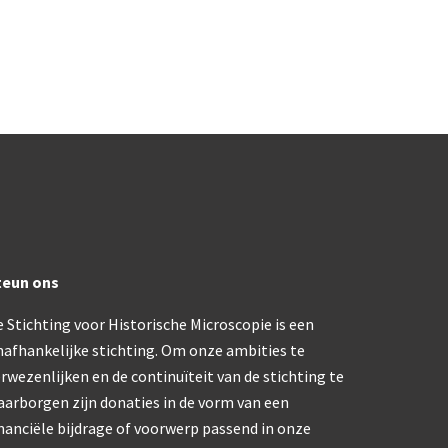
trommelmicroscoop (1869-1873)
/ Prazmowski (1870-1880)
870-1890)
)
epareermicroscoop (1870-1890)
lar, Frans (1870-1900)
teun ons
 Stichting voor Historische Microscopie is een
ief IX (ca. 1890)
nafhankelijke stichting. Om onze ambities te
rwezenlijken en de continuïteit van de stichting te
tativ 3’ (1895-1900)
aarborgen zijn donaties in de vorm van een
nanciële bijdrage of voorwerp passend in onze