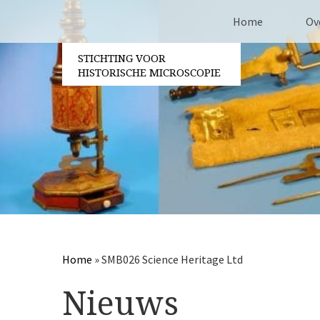
Home
Ov
STICHTING VOOR
Co
HISTORISCHE MICROSCOPIE
Be
Vri
Ja
Pa
Home
»
SMB026 Science Heritage Ltd
Nieuws