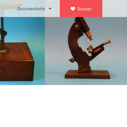
Documentatie
Doneer
×
ca. 1735)
Bleeker
745)
Busch
icroscoop volgens Culpeper (1750-1780)
Leitz
Jones’ most improved type’ (1800-1830)
LOMO/ Zenith
d type (1821-1850)
OIP Gand
, trommelmicroscoop (1831-1841)
Oldelft