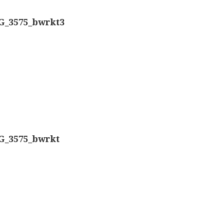
Nachet, ‘g
Overige optische instrumenten
G_3575_bwrkt3
Smith, Bec
Elektrische meetapparatuur
Boeken
Smith, Bec
Divers
Dollond, ‘
Makers
Ongesigne
Images
G_3575_bwrkt
Robbins (
Culpeper (ca. 1735)
Cuff (ca. 1745)
Nachet, ‘p
Driepootmicroscoop volgens Culpeper (1750-1780
Beck & Bec
Dollond, ‘Jones’ most improved type’ (1800-1830)