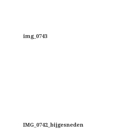
AOC, samenklapbaar (ca. 1973)
Zeiss, modern microscoop (1980-2010)
Documentatie
img_0743
Bleeker
Busch
Leitz
LOMO/ Zenith
Oldelft
OIP Gand
Rathenower Optische Werke (ROW)
Reichert
IMG_0742_bijgesneden