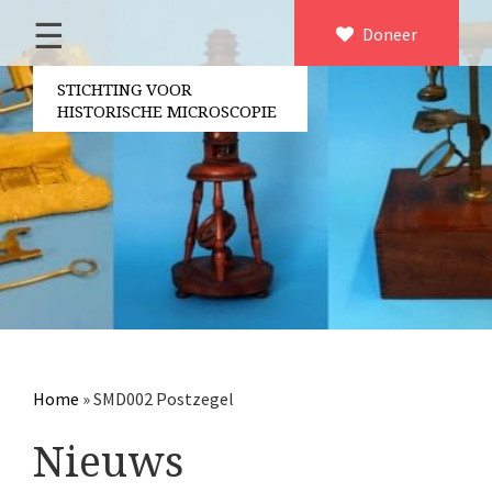
☰
Home
Doneer
×
Over ons
STICHTING VOOR
HISTORISCHE MICROSCOPIE
Contact
Bestuur
Vrijwilligers
Partners
Jaarverslagen
Microscopen
Attributen microscopie
Home
»
SMD002 Postzegel
Overige optische instrumenten
Nieuws
Elektrische meetapparatuur