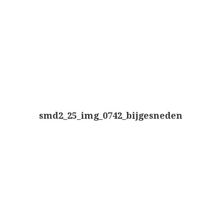
Boeken
Divers
Makers
Images
Culpeper (ca. 1735)
Cuff (ca. 1745)
smd2_25_img_0742_bijgesneden
riepootmicroscoop volgens Culpeper (1750-1780)
ollond, ‘Jones’ most improved type’ (1800-1830)
Long, Gould type (1821-1850)
Chevalier, trommelmicroscoop (1831-1841)
Nachet, ‘grand modèle’ (1856-1862)