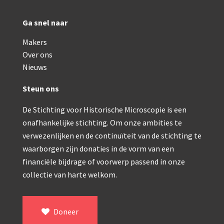
AOC, samenklapbaar (ca. 1973)
Ga snel naar
Zeiss, modern microscoop (1980-2010)
Makers
Over ons
Documentatie
Nieuws
Bleeker
Steun ons
Busch
De Stichting voor Historische Microscopie is een
Leitz
onafhankelijke stichting. Om onze ambities te
verwezenlijken en de continuïteit van de stichting te
LOMO/ Zenith
waarborgen zijn donaties in de vorm van een
Oldelft
financiële bijdrage of voorwerp passend in onze
collectie van harte welkom.
OIP Gand
Rathenower Optische Werke (ROW)
Doneer
Reichert