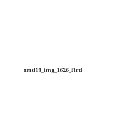
Boeken
Divers
Makers
Images
Culpeper (ca. 1735)
Cuff (ca. 1745)
smd19_img_1626_ftrd
riepootmicroscoop volgens Culpeper (1750-1780)
ollond, ‘Jones’ most improved type’ (1800-1830)
Long, Gould type (1821-1850)
Chevalier, trommelmicroscoop (1831-1841)
Nachet, ‘grand modèle’ (1856-1862)