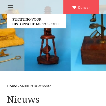
☰
Home
Doneer
×
Over ons
STICHTING VOOR
HISTORISCHE MICROSCOPIE
Contact
Bestuur
Vrijwilligers
Partners
Jaarverslagen
Microscopen
Attributen microscopie
Home
»
SMD019 Briefhoofd
Overige optische instrumenten
Nieuws
Elektrische meetapparatuur