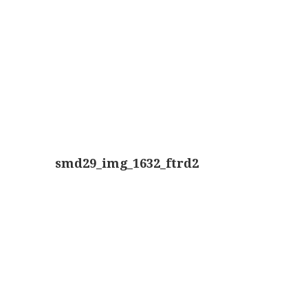
Boeken
Divers
Makers
Images
Culpeper (ca. 1735)
Cuff (ca. 1745)
smd29_img_1632_ftrd2
riepootmicroscoop volgens Culpeper (1750-1780)
ollond, ‘Jones’ most improved type’ (1800-1830)
Long, Gould type (1821-1850)
Chevalier, trommelmicroscoop (1831-1841)
Nachet, ‘grand modèle’ (1856-1862)