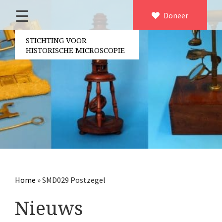
☰
Home
Doneer
×
Over ons
STICHTING VOOR
HISTORISCHE MICROSCOPIE
Contact
Bestuur
Vrijwilligers
Partners
Jaarverslagen
Microscopen
Attributen microscopie
Home
»
SMD029 Postzegel
Overige optische instrumenten
Nieuws
Elektrische meetapparatuur