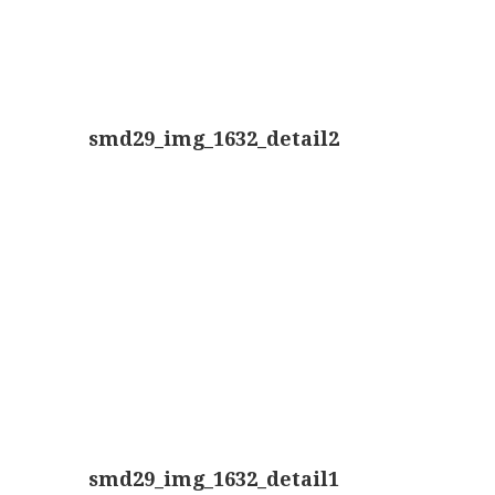
AOC, samenklapbaar (ca. 1973)
Zeiss, modern microscoop (1980-2010)
Documentatie
smd29_img_1632_detail2
Bleeker
Busch
Leitz
LOMO/ Zenith
Oldelft
OIP Gand
Rathenower Optische Werke (ROW)
Reichert
smd29_img_1632_detail1