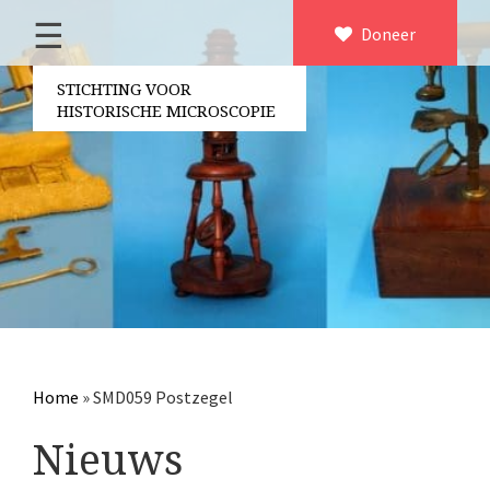
☰
Home
Doneer
×
Over ons
STICHTING VOOR
HISTORISCHE MICROSCOPIE
Contact
Bestuur
Vrijwilligers
Partners
Jaarverslagen
Microscopen
Attributen microscopie
Home
»
SMD059 Postzegel
Overige optische instrumenten
Nieuws
Elektrische meetapparatuur