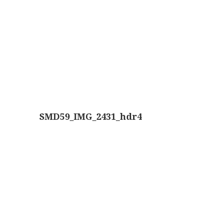
Boeken
Divers
Makers
Images
Culpeper (ca. 1735)
Cuff (ca. 1745)
SMD59_IMG_2431_hdr4
riepootmicroscoop volgens Culpeper (1750-1780)
ollond, ‘Jones’ most improved type’ (1800-1830)
Long, Gould type (1821-1850)
Chevalier, trommelmicroscoop (1831-1841)
Nachet, ‘grand modèle’ (1856-1862)