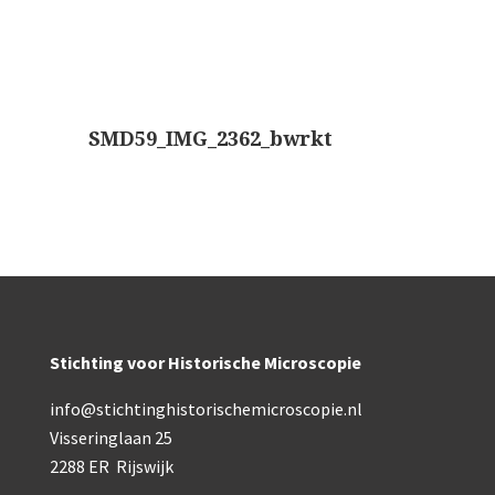
AOC, samenklapbaar (ca. 1973)
Zeiss, modern microscoop (1980-2010)
Documentatie
SMD59_IMG_2362_bwrkt
Bleeker
Busch
Leitz
LOMO/ Zenith
Oldelft
Stichting voor Historische Microscopie
OIP Gand
info@stichtinghistorischemicroscopie.nl
Rathenower Optische Werke (ROW)
Visseringlaan 25
2288 ER Rijswijk
Reichert