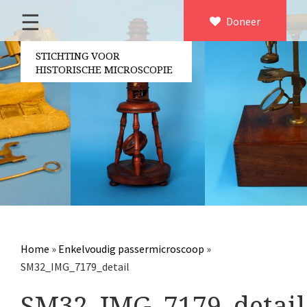
☰
Home
Doneer
×
Over ons
STICHTING VOOR
HISTORISCHE MICROSCOPIE
Contact
Bestuur
Vrijwilligers
Partners
Jaarverslagen
Microscopen
Attributen microscopie
Home
»
Enkelvoudig passermicroscoop
»
Overige optische instrumenten
SM32_IMG_7179_detail
Elektrische meetapparatuur
SM32_IMG_7179_detail