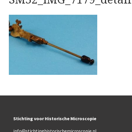
Boeken
Divers
Makers
Images
Culpeper (ca. 1735)
Cuff (ca. 1745)
riepootmicroscoop volgens Culpeper (1750-1780)
ollond, ‘Jones’ most improved type’ (1800-1830)
Long, Gould type (1821-1850)
Chevalier, trommelmicroscoop (1831-1841)
Stichting voor Historische Microscopie
Nachet, ‘grand modèle’ (1856-1862)
info@stichtinghistorischemicroscopie.nl