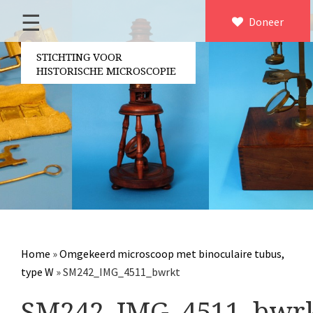
☰
Home
Doneer
×
Over ons
STICHTING VOOR
HISTORISCHE MICROSCOPIE
Contact
Bestuur
Vrijwilligers
Partners
Jaarverslagen
Microscopen
Attributen microscopie
Home
»
Omgekeerd microscoop met binoculaire tubus,
Overige optische instrumenten
type W
»
SM242_IMG_4511_bwrkt
Elektrische meetapparatuur
SM242_IMG_4511_bwr