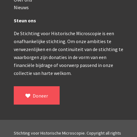
Double pillar, Frans (1870-1900)
Nieuws
Zeiss, statief IX (ca. 1890)
Steun ons
Seibert, ‘Stativ 3’ (1895-1900)
De Stichting voor Historische Microscopie is een
Watson & Sons, No. 1 ‘Van Heurck’ (ca. 1900)
onafhankelijke stichting. Om onze ambities te
Reichert (ca. 1925)
verwezenlijken en de continuïteit van de stichting te
waarborgen zijn donaties in de vorm van een
Winkel, statief BTC (1955-1957)
financiële bijdrage of voorwerp passend in onze
collectie van harte welkom.
ROW, schoolmicroscoop (1955-1965)
ooke, Troughton & Simms, McArthur type (1959-1
Doneer
Bleeker, statief R (ca. 1965)
Meopta, ‘veld’microscoop (1965-1980)
Zeiss, type Ergaval (ca. 1970)
Stichting voor Historische Microscopie. Copyright all rights
‘Junior’ type, USSR (1970-1980)