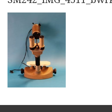
Boeken
Divers
Makers
Images
Culpeper (ca. 1735)
Cuff (ca. 1745)
Driepootmicroscoop volgens Culpeper (1750-1780
Dollond, ‘Jones’ most improved type’ (1800-1830)
Long, Gould type (1821-1850)
Chevalier, trommelmicroscoop (1831-1841)
Nachet, ‘grand modèle’ (1856-1862)