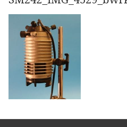
Boeken
Divers
Makers
Images
Culpeper (ca. 1735)
Cuff (ca. 1745)
Driepootmicroscoop volgens Culpeper (1750-1780
Dollond, ‘Jones’ most improved type’ (1800-1830)
Long, Gould type (1821-1850)
Chevalier, trommelmicroscoop (1831-1841)
Nachet, ‘grand modèle’ (1856-1862)