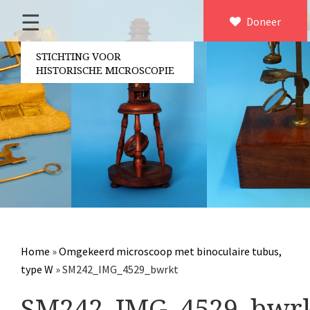
☰
Home
Doneer
×
Over ons
STICHTING VOOR
HISTORISCHE MICROSCOPIE
Contact
Bestuur
Vrijwilligers
Partners
Jaarverslagen
Microscopen
Attributen microscopie
Home
»
Omgekeerd microscoop met binoculaire tubus,
Overige optische instrumenten
type W
»
SM242_IMG_4529_bwrkt
Elektrische meetapparatuur
SM242_IMG_4529_bwr