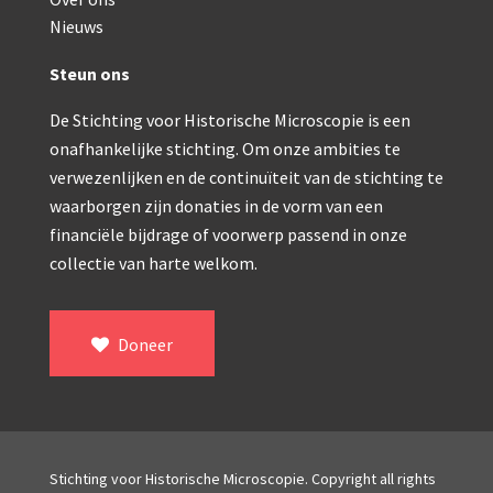
Double pillar, Frans (1870-1900)
Nieuws
Zeiss, statief IX (ca. 1890)
Steun ons
Seibert, ‘Stativ 3’ (1895-1900)
De Stichting voor Historische Microscopie is een
Watson & Sons, No. 1 ‘Van Heurck’ (ca. 1900)
onafhankelijke stichting. Om onze ambities te
Reichert (ca. 1925)
verwezenlijken en de continuïteit van de stichting te
waarborgen zijn donaties in de vorm van een
Winkel, statief BTC (1955-1957)
financiële bijdrage of voorwerp passend in onze
collectie van harte welkom.
ROW, schoolmicroscoop (1955-1965)
ooke, Troughton & Simms, McArthur type (1959-1
Doneer
Bleeker, statief R (ca. 1965)
Meopta, ‘veld’microscoop (1965-1980)
Zeiss, type Ergaval (ca. 1970)
Stichting voor Historische Microscopie. Copyright all rights
‘Junior’ type, USSR (1970-1980)