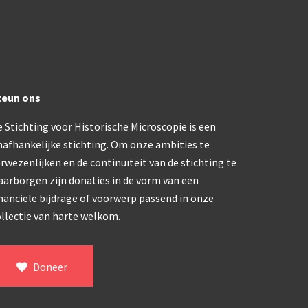
trommelmicroscoop (1869-1873)
/ Prazmowski (1870-1880)
teun ons
870-1890)
 Stichting voor Historische Microscopie is een
)
nafhankelijke stichting. Om onze ambities te
epareermicroscoop (1870-1890)
rwezenlijken en de continuïteit van de stichting te
aarborgen zijn donaties in de vorm van een
lar, Frans (1870-1900)
nanciële bijdrage of voorwerp passend in onze
llectie van harte welkom.
ief IX (ca. 1890)
Doneer
tativ 3’ (1895-1900)