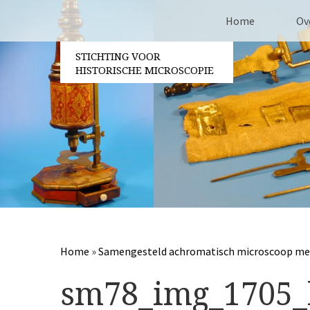
Home
Ov
STICHTING VOOR
Co
HISTORISCHE MICROSCOPIE
Be
Vri
Ja
Pa
Home
»
Samengesteld achromatisch microscoop met b
sm78_img_1705_