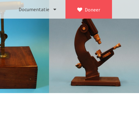
Documentatie
Doneer
×
ca. 1735)
Bleeker
745)
Busch
icroscoop volgens Culpeper (1750-1780)
Leitz
Jones’ most improved type’ (1800-1830)
LOMO/ Zenith
d type (1821-1850)
OIP Gand
, trommelmicroscoop (1831-1841)
Oldelft