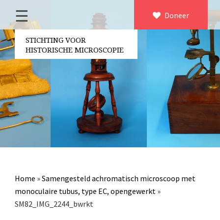
☰
Home
Doneer
×
Over ons
STICHTING VOOR
HISTORISCHE MICROSCOPIE
Contact
Bestuur
Vrijwilligers
Partners
Jaarverslagen
Microscopen
Attributen microscopie
Home
»
Samengesteld achromatisch microscoop met
Overige optische instrumenten
monoculaire tubus, type EC, opengewerkt
»
SM82_IMG_2244_bwrkt
Elektrische meetapparatuur