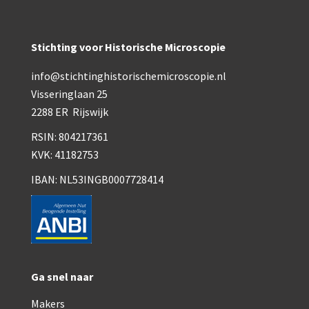
Smith, Beck & Beck, ‘Lister limb’ (1857)
mith, Beck & Beck, ‘popular microscope’ (ca. 1857
Stichting voor Historische Microscopie
Dollond, ‘bar-limb’ (1860-1880)
info@stichtinghistorischemicroscopie.nl
Ongesigneerd, Engels (1860-1880)
Visseringlaan 25
2288 ER Rijswijk
Robbins (1860-1890)
RSIN: 804217361
Nachet, ‘plus simple’ (1862-1880)
KVK: 41182753
Beck & Beck, ‘popular microscope’ (1867)
IBAN: NL53INGB0007728414
Bianchi, trommelmicroscoop (1869-1873)
Crouch (1870-1890)
Hartnack / Prazmowski (1870-1880)
Ga snel naar
Baker, prepareermicroscoop (1870-1890)
Makers