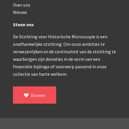
Double pillar, Frans (1870-1900)
Over ons
Zeiss, statief IX (ca. 1890)
Nieuws
Seibert, ‘Stativ 3’ (1895-1900)
Steun ons
Watson & Sons, No. 1 ‘Van Heurck’ (ca. 1900)
De Stichting voor Historische Microscopie is een
onafhankelijke stichting. Om onze ambities te
Reichert (ca. 1925)
verwezenlijken en de continuïteit van de stichting te
Winkel, statief BTC (1955-1957)
waarborgen zijn donaties in de vorm van een
financiële bijdrage of voorwerp passend in onze
ROW, schoolmicroscoop (1955-1965)
collectie van harte welkom.
ooke, Troughton & Simms, McArthur type (1959-1
Bleeker, statief R (ca. 1965)
Doneer
Meopta, ‘veld’microscoop (1965-1980)
Zeiss, type Ergaval (ca. 1970)
‘Junior’ type, USSR (1970-1980)