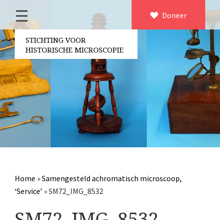
☰
Home
Doneer
×
Over ons
STICHTING VOOR
HISTORISCHE MICROSCOPIE
Contact
Bestuur
Vrijwilligers
Partners
Jaarverslagen
Microscopen
Attributen microscopie
Home
»
Samengesteld achromatisch microscoop,
Overige optische instrumenten
‘Service’
»
SM72_IMG_8532
Elektrische meetapparatuur
SM72_IMG_8532