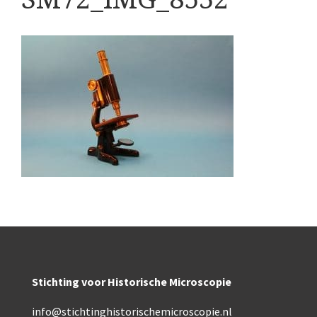
Boeken
Divers
Makers
Images
Culpeper (ca. 1735)
Cuff (ca. 1745)
riepootmicroscoop volgens Culpeper (1750-1780)
ollond, ‘Jones’ most improved type’ (1800-1830)
Long, Gould type (1821-1850)
Chevalier, trommelmicroscoop (1831-1841)
Stichting voor Historische Microscopie
Nachet, ‘grand modèle’ (1856-1862)
info@stichtinghistorischemicroscopie.nl