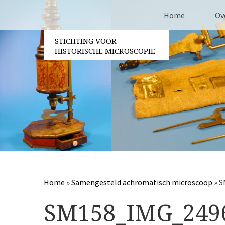
Home
Ov
STICHTING VOOR
Co
HISTORISCHE MICROSCOPIE
Be
Vri
Ja
Pa
Home
»
Samengesteld achromatisch microscoop
»
S
SM158_IMG_249