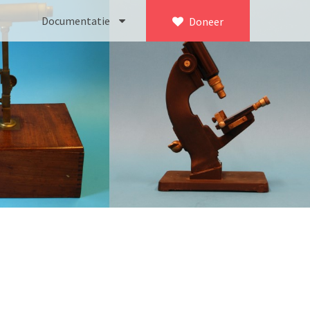
Documentatie
Doneer
×
ca. 1735)
Bleeker
745)
Busch
icroscoop volgens Culpeper (1750-1780)
Leitz
Jones’ most improved type’ (1800-1830)
LOMO/ Zenith
d type (1821-1850)
OIP Gand
, trommelmicroscoop (1831-1841)
Oldelft