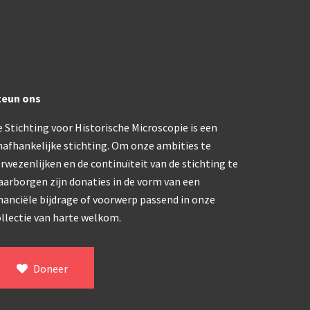
trommelmicroscoop (1869-1873)
/ Prazmowski (1870-1880)
teun ons
870-1890)
 Stichting voor Historische Microscopie is een
)
nafhankelijke stichting. Om onze ambities te
epareermicroscoop (1870-1890)
rwezenlijken en de continuïteit van de stichting te
aarborgen zijn donaties in de vorm van een
lar, Frans (1870-1900)
nanciële bijdrage of voorwerp passend in onze
llectie van harte welkom.
ief IX (ca. 1890)
Doneer
tativ 3’ (1895-1900)