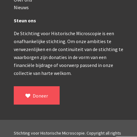
Double pillar, Frans (1870-1900)
Nieuws
Zeiss, statief IX (ca. 1890)
Steun ons
Seibert, ‘Stativ 3’ (1895-1900)
De Stichting voor Historische Microscopie is een
Watson & Sons, No. 1 ‘Van Heurck’ (ca. 1900)
onafhankelijke stichting. Om onze ambities te
Reichert (ca. 1925)
verwezenlijken en de continuïteit van de stichting te
waarborgen zijn donaties in de vorm van een
Winkel, statief BTC (1955-1957)
financiële bijdrage of voorwerp passend in onze
collectie van harte welkom.
ROW, schoolmicroscoop (1955-1965)
ooke, Troughton & Simms, McArthur type (1959-1
Doneer
Bleeker, statief R (ca. 1965)
Meopta, ‘veld’microscoop (1965-1980)
Zeiss, type Ergaval (ca. 1970)
Stichting voor Historische Microscopie. Copyright all rights
‘Junior’ type, USSR (1970-1980)