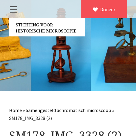
☰
Home
Doneer
×
Over ons
STICHTING VOOR
HISTORISCHE MICROSCOPIE
Contact
Bestuur
Vrijwilligers
Partners
Jaarverslagen
Microscopen
Attributen microscopie
Home
»
Samengesteld achromatisch microscoop
»
Overige optische instrumenten
SM178_IMG_3328 (2)
Elektrische meetapparatuur
SM178_IMG_3328 (2)