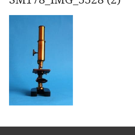
Boeken
Divers
Makers
Images
Culpeper (ca. 1735)
Cuff (ca. 1745)
riepootmicroscoop volgens Culpeper (1750-1780)
ollond, ‘Jones’ most improved type’ (1800-1830)
Long, Gould type (1821-1850)
Chevalier, trommelmicroscoop (1831-1841)
Nachet, ‘grand modèle’ (1856-1862)