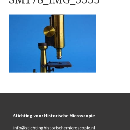
Boeken
Divers
Makers
Images
Culpeper (ca. 1735)
Cuff (ca. 1745)
riepootmicroscoop volgens Culpeper (1750-1780)
ollond, ‘Jones’ most improved type’ (1800-1830)
Long, Gould type (1821-1850)
Chevalier, trommelmicroscoop (1831-1841)
Stichting voor Historische Microscopie
Nachet, ‘grand modèle’ (1856-1862)
info@stichtinghistorischemicroscopie.nl