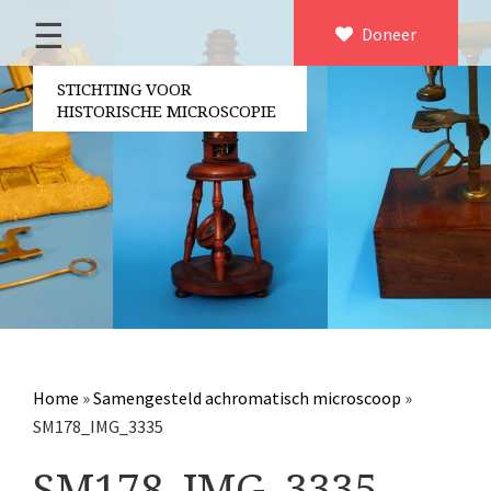
☰
Home
Doneer
×
Over ons
STICHTING VOOR
HISTORISCHE MICROSCOPIE
Contact
Bestuur
Vrijwilligers
Partners
Jaarverslagen
Microscopen
Attributen microscopie
Home
»
Samengesteld achromatisch microscoop
»
Overige optische instrumenten
SM178_IMG_3335
Elektrische meetapparatuur
SM178_IMG_3335