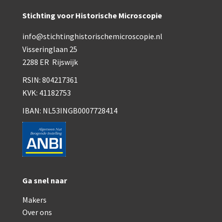
Smith, Beck & Beck, ‘Lister limb’ (1857)
Stichting voor Historische Microscopie
mith, Beck & Beck, ‘popular microscope’ (ca. 1857
info@stichtinghistorischemicroscopie.nl
Dollond, ‘bar-limb’ (1860-1880)
Visseringlaan 25
2288 ER Rijswijk
Ongesigneerd, Engels (1860-1880)
RSIN: 804217361
Robbins (1860-1890)
KVK: 41182753
Nachet, ‘plus simple’ (1862-1880)
IBAN: NL53INGB0007728414
Beck & Beck, ‘popular microscope’ (1867)
Bianchi, trommelmicroscoop (1869-1873)
Crouch (1870-1890)
Ga snel naar
Hartnack / Prazmowski (1870-1880)
Makers
Baker, prepareermicroscoop (1870-1890)
Over ons