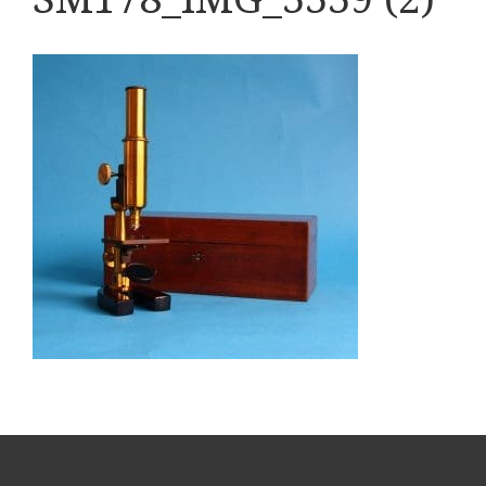
Boeken
Divers
Makers
Images
Culpeper (ca. 1735)
Cuff (ca. 1745)
riepootmicroscoop volgens Culpeper (1750-1780)
ollond, ‘Jones’ most improved type’ (1800-1830)
Long, Gould type (1821-1850)
Chevalier, trommelmicroscoop (1831-1841)
Nachet, ‘grand modèle’ (1856-1862)