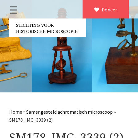
☰
Home
Doneer
×
Over ons
STICHTING VOOR
HISTORISCHE MICROSCOPIE
Contact
Bestuur
Vrijwilligers
Partners
Jaarverslagen
Microscopen
Attributen microscopie
Home
»
Samengesteld achromatisch microscoop
»
Overige optische instrumenten
SM178_IMG_3339 (2)
Elektrische meetapparatuur
SM178_IMG_3339 (2)