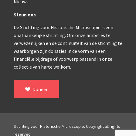
Double pillar, Frans (1870-1900)
Nieuws
Zeiss, statief IX (ca. 1890)
Steun ons
Seibert, ‘Stativ 3’ (1895-1900)
De Stichting voor Historische Microscopie is een
onafhankelijke stichting. Om onze ambities te
Watson & Sons, No. 1 ‘Van Heurck’ (ca. 1900)
verwezenlijken en de continuïteit van de stichting te
Reichert (ca. 1925)
waarborgen zijn donaties in de vorm van een
financiële bijdrage of voorwerp passend in onze
Winkel, statief BTC (1955-1957)
collectie van harte welkom.
ROW, schoolmicroscoop (1955-1965)
ooke, Troughton & Simms, McArthur type (1959-1
Doneer
Bleeker, statief R (ca. 1965)
Meopta, ‘veld’microscoop (1965-1980)
Zeiss, type Ergaval (ca. 1970)
Stichting voor Historische Microscopie. Copyright all rights
‘Junior’ type, USSR (1970-1980)
reserved.