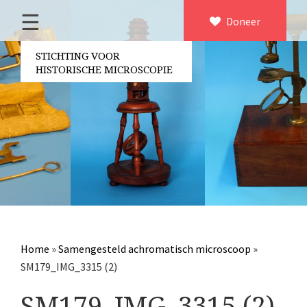
☰
Home
Doneer
×
Over ons
STICHTING VOOR
HISTORISCHE MICROSCOPIE
Contact
Bestuur
Vrijwilligers
Partners
Jaarverslagen
Microscopen
Attributen microscopie
Home
»
Samengesteld achromatisch microscoop
»
Overige optische instrumenten
SM179_IMG_3315 (2)
Elektrische meetapparatuur
SM179_IMG_3315 (2)