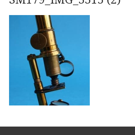
Boeken
Divers
Makers
Images
Culpeper (ca. 1735)
Cuff (ca. 1745)
riepootmicroscoop volgens Culpeper (1750-1780)
ollond, ‘Jones’ most improved type’ (1800-1830)
Long, Gould type (1821-1850)
Chevalier, trommelmicroscoop (1831-1841)
Nachet, ‘grand modèle’ (1856-1862)