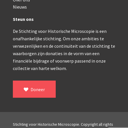
Double pillar, Frans (1870-1900)
Nieuws
Zeiss, statief IX (ca. 1890)
Steun ons
Seibert, ‘Stativ 3’ (1895-1900)
De Stichting voor Historische Microscopie is een
Watson & Sons, No. 1 ‘Van Heurck’ (ca. 1900)
onafhankelijke stichting. Om onze ambities te
Reichert (ca. 1925)
verwezenlijken en de continuïteit van de stichting te
waarborgen zijn donaties in de vorm van een
Winkel, statief BTC (1955-1957)
financiële bijdrage of voorwerp passend in onze
collectie van harte welkom.
ROW, schoolmicroscoop (1955-1965)
ooke, Troughton & Simms, McArthur type (1959-1
Doneer
Bleeker, statief R (ca. 1965)
Meopta, ‘veld’microscoop (1965-1980)
Zeiss, type Ergaval (ca. 1970)
Stichting voor Historische Microscopie. Copyright all rights
‘Junior’ type, USSR (1970-1980)