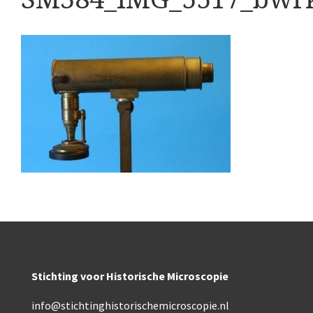
Boeken
Divers
Makers
Images
Culpeper (ca. 1735)
Cuff (ca. 1745)
Driepootmicroscoop volgens Culpeper (1750-1780
Dollond, ‘Jones’ most improved type’ (1800-1830)
Long, Gould type (1821-1850)
Chevalier, trommelmicroscoop (1831-1841)
Stichting voor Historische Microscopie
Nachet, ‘grand modèle’ (1856-1862)
info@stichtinghistorischemicroscopie.nl