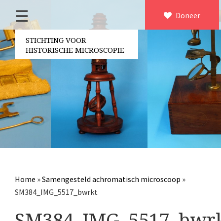
☰
Home
Doneer
×
Over ons
STICHTING VOOR
HISTORISCHE MICROSCOPIE
Contact
Bestuur
Vrijwilligers
Partners
Jaarverslagen
Microscopen
Attributen microscopie
Home
»
Samengesteld achromatisch microscoop
»
Overige optische instrumenten
SM384_IMG_5517_bwrkt
Elektrische meetapparatuur
SM384_IMG_5517_bwr