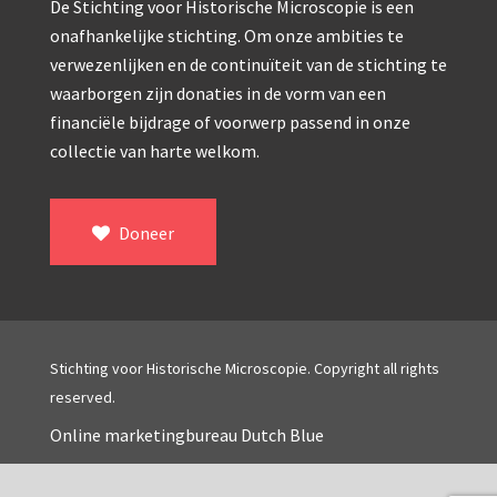
Double pillar, Frans (1870-1900)
De Stichting voor Historische Microscopie is een
onafhankelijke stichting. Om onze ambities te
Zeiss, statief IX (ca. 1890)
verwezenlijken en de continuïteit van de stichting te
Seibert, ‘Stativ 3’ (1895-1900)
waarborgen zijn donaties in de vorm van een
financiële bijdrage of voorwerp passend in onze
Watson & Sons, No. 1 ‘Van Heurck’ (ca. 1900)
collectie van harte welkom.
Reichert (ca. 1925)
Winkel, statief BTC (1955-1957)
Doneer
ROW, schoolmicroscoop (1955-1965)
ooke, Troughton & Simms, McArthur type (1959-1
Bleeker, statief R (ca. 1965)
Stichting voor Historische Microscopie. Copyright all rights
reserved.
Meopta, ‘veld’microscoop (1965-1980)
Online marketingbureau Dutch Blue
Zeiss, type Ergaval (ca. 1970)
‘Junior’ type, USSR (1970-1980)