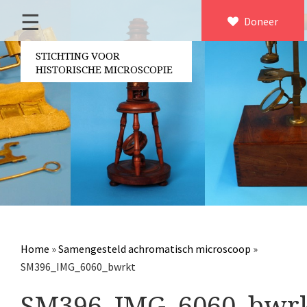
☰
Home
Doneer
×
Over ons
STICHTING VOOR
HISTORISCHE MICROSCOPIE
Contact
Bestuur
Vrijwilligers
Partners
Jaarverslagen
Microscopen
Attributen microscopie
Home
»
Samengesteld achromatisch microscoop
»
Overige optische instrumenten
SM396_IMG_6060_bwrkt
Elektrische meetapparatuur
SM396_IMG_6060_bwr