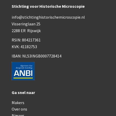
Smith, Beck & Beck, ‘Lister limb’ (1857)
Stichting voor Historische Microscopie
mith, Beck & Beck, ‘popular microscope’ (ca. 1857
info@stichtinghistorischemicroscopie.nl
Dollond, ‘bar-limb’ (1860-1880)
Visseringlaan 25
2288 ER Rijswijk
Ongesigneerd, Engels (1860-1880)
RSIN: 804217361
Robbins (1860-1890)
KVK: 41182753
Nachet, ‘plus simple’ (1862-1880)
IBAN: NL53INGB0007728414
Beck & Beck, ‘popular microscope’ (1867)
Bianchi, trommelmicroscoop (1869-1873)
Crouch (1870-1890)
Ga snel naar
Hartnack / Prazmowski (1870-1880)
Makers
Baker, prepareermicroscoop (1870-1890)
Over ons
Nieuws