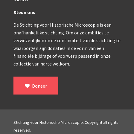
Double pillar, Frans (1870-1900)
Zeiss, statief IX (ca. 1890)
Steun ons
Seibert, ‘Stativ 3’ (1895-1900)
De Stichting voor Historische Microscopie is een
onafhankelijke stichting. Om onze ambities te
Watson & Sons, No. 1 ‘Van Heurck’ (ca. 1900)
verwezenlijken en de continuïteit van de stichting te
Reichert (ca. 1925)
waarborgen zijn donaties in de vorm van een
financiële bijdrage of voorwerp passend in onze
Winkel, statief BTC (1955-1957)
collectie van harte welkom.
ROW, schoolmicroscoop (1955-1965)
ooke, Troughton & Simms, McArthur type (1959-1
Doneer
Bleeker, statief R (ca. 1965)
Meopta, ‘veld’microscoop (1965-1980)
Zeiss, type Ergaval (ca. 1970)
Stichting voor Historische Microscopie. Copyright all rights
reserved.
‘Junior’ type, USSR (1970-1980)