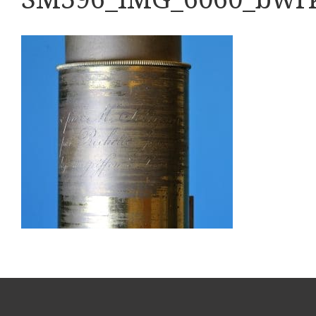
Boeken
Divers
Makers
Images
Culpeper (ca. 1735)
Cuff (ca. 1745)
Driepootmicroscoop volgens Culpeper (1750-1780
Dollond, ‘Jones’ most improved type’ (1800-1830)
Long, Gould type (1821-1850)
Chevalier, trommelmicroscoop (1831-1841)
Nachet, ‘grand modèle’ (1856-1862)