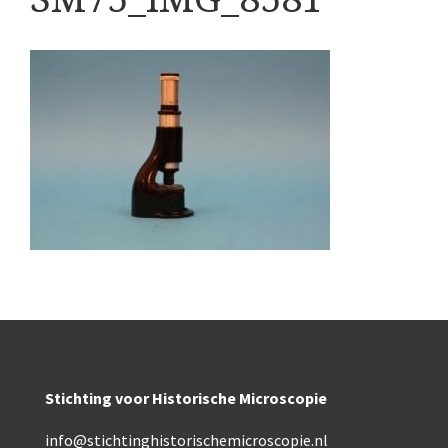
Boeken
Divers
Makers
Images
Culpeper (ca. 1735)
Cuff (ca. 1745)
riepootmicroscoop volgens Culpeper (1750-1780)
ollond, ‘Jones’ most improved type’ (1800-1830)
Long, Gould type (1821-1850)
Chevalier, trommelmicroscoop (1831-1841)
Stichting voor Historische Microscopie
Nachet, ‘grand modèle’ (1856-1862)
info@stichtinghistorischemicroscopie.nl