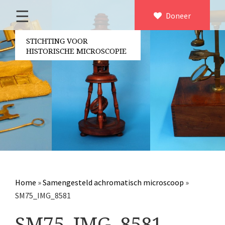
☰
Home
Doneer
×
Over ons
STICHTING VOOR
HISTORISCHE MICROSCOPIE
Contact
Bestuur
Vrijwilligers
Partners
Jaarverslagen
Microscopen
Attributen microscopie
Home
»
Samengesteld achromatisch microscoop
»
Overige optische instrumenten
SM75_IMG_8581
Elektrische meetapparatuur
SM75_IMG_8581