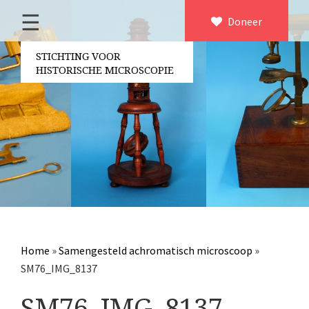
☰
Home
Doneer
×
Over ons
STICHTING VOOR
HISTORISCHE MICROSCOPIE
Contact
Bestuur
Vrijwilligers
Partners
Jaarverslagen
Microscopen
Attributen microscopie
Home
»
Samengesteld achromatisch microscoop
»
Overige optische instrumenten
SM76_IMG_8137
Elektrische meetapparatuur
SM76_IMG_8137