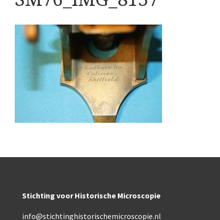
Boeken
Divers
Makers
Images
Culpeper (ca. 1735)
Cuff (ca. 1745)
riepootmicroscoop volgens Culpeper (1750-1780)
ollond, ‘Jones’ most improved type’ (1800-1830)
Long, Gould type (1821-1850)
Chevalier, trommelmicroscoop (1831-1841)
Stichting voor Historische Microscopie
Nachet, ‘grand modèle’ (1856-1862)
info@stichtinghistorischemicroscopie.nl