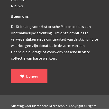
Double pillar, Frans (1870-1900)
Nieuws
Zeiss, statief IX (ca. 1890)
Steun ons
Seibert, ‘Stativ 3’ (1895-1900)
De Stichting voor Historische Microscopie is een
Watson & Sons, No. 1 ‘Van Heurck’ (ca. 1900)
onafhankelijke stichting. Om onze ambities te
Reichert (ca. 1925)
verwezenlijken en de continuïteit van de stichting te
waarborgen zijn donaties in de vorm van een
Winkel, statief BTC (1955-1957)
financiële bijdrage of voorwerp passend in onze
collectie van harte welkom.
ROW, schoolmicroscoop (1955-1965)
ooke, Troughton & Simms, McArthur type (1959-1
Doneer
Bleeker, statief R (ca. 1965)
Meopta, ‘veld’microscoop (1965-1980)
Zeiss, type Ergaval (ca. 1970)
Stichting voor Historische Microscopie. Copyright all rights
‘Junior’ type, USSR (1970-1980)