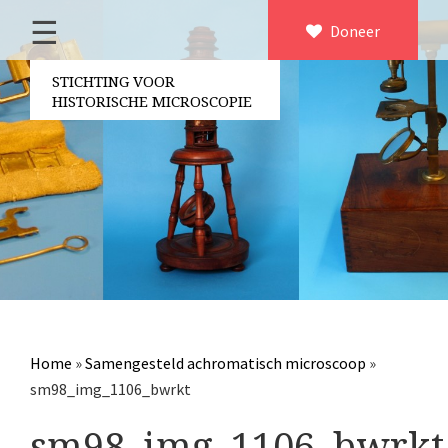
☰
Home
Doneer
×
Over ons
STICHTING VOOR
HISTORISCHE MICROSCOPIE
Contact
Bestuur
Vrijwilligers
Partners
Jaarverslagen
Microscopen
Attributen microscopie
Home
»
Samengesteld achromatisch microscoop
»
Overige optische instrumenten
sm98_img_1106_bwrkt
Elektrische meetapparatuur
sm98_img_1106_bwrkt