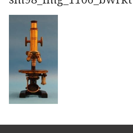
Boeken
Divers
Makers
Images
Culpeper (ca. 1735)
Cuff (ca. 1745)
riepootmicroscoop volgens Culpeper (1750-1780)
ollond, ‘Jones’ most improved type’ (1800-1830)
Long, Gould type (1821-1850)
Chevalier, trommelmicroscoop (1831-1841)
Nachet, ‘grand modèle’ (1856-1862)