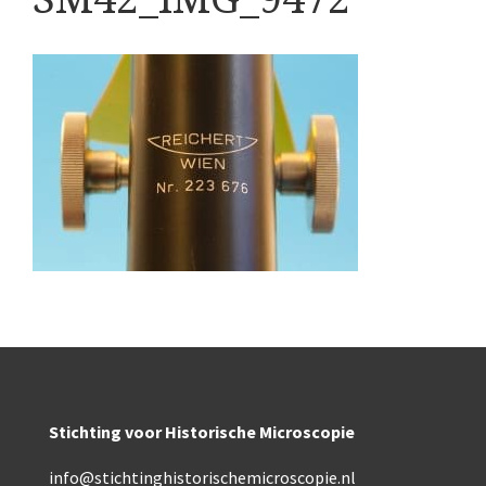
Boeken
Divers
Makers
Images
Culpeper (ca. 1735)
Cuff (ca. 1745)
riepootmicroscoop volgens Culpeper (1750-1780)
ollond, ‘Jones’ most improved type’ (1800-1830)
Long, Gould type (1821-1850)
Chevalier, trommelmicroscoop (1831-1841)
Stichting voor Historische Microscopie
Nachet, ‘grand modèle’ (1856-1862)
info@stichtinghistorischemicroscopie.nl