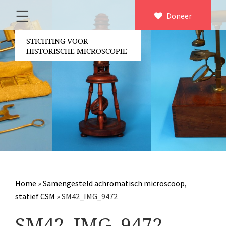
☰
Home
Doneer
×
Over ons
STICHTING VOOR
HISTORISCHE MICROSCOPIE
Contact
Bestuur
Vrijwilligers
Partners
Jaarverslagen
Microscopen
Attributen microscopie
Home
»
Samengesteld achromatisch microscoop,
Overige optische instrumenten
statief CSM
»
SM42_IMG_9472
Elektrische meetapparatuur
SM42_IMG_9472