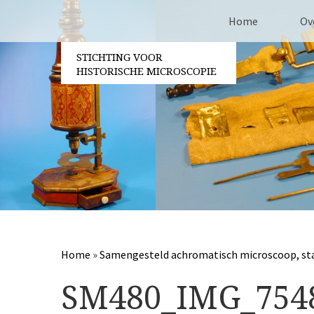
Home
Ov
STICHTING VOOR
Co
HISTORISCHE MICROSCOPIE
Be
Vri
Ja
Pa
Home
»
Samengesteld achromatisch microscoop, sta
SM480_IMG_754