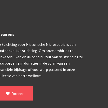
trommelmicroscoop (1869-1873)
/ Prazmowski (1870-1880)
teun ons
870-1890)
 Stichting voor Historische Microscopie is een
)
nafhankelijke stichting. Om onze ambities te
epareermicroscoop (1870-1890)
rwezenlijken en de continuïteit van de stichting te
aarborgen zijn donaties in de vorm van een
lar, Frans (1870-1900)
nanciële bijdrage of voorwerp passend in onze
llectie van harte welkom.
ief IX (ca. 1890)
Doneer
tativ 3’ (1895-1900)