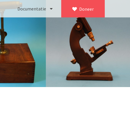
Documentatie
Doneer
×
ca. 1735)
Bleeker
745)
Busch
icroscoop volgens Culpeper (1750-1780)
Leitz
Jones’ most improved type’ (1800-1830)
LOMO/ Zenith
d type (1821-1850)
OIP Gand
, trommelmicroscoop (1831-1841)
Oldelft