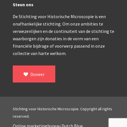
Double pillar, Frans (1870-1900)
Steun ons
Zeiss, statief IX (ca. 1890)
De Stichting voor Historische Microscopie is een
Seibert, ‘Stativ 3’ (1895-1900)
onafhankelijke stichting. Om onze ambities te
verwezenlijken en de continuïteit van de stichting te
Watson & Sons, No. 1 ‘Van Heurck’ (ca. 1900)
waarborgen zijn donaties in de vorm van een
Reichert (ca. 1925)
financiële bijdrage of voorwerp passend in onze
collectie van harte welkom.
Winkel, statief BTC (1955-1957)
ROW, schoolmicroscoop (1955-1965)
Doneer
ooke, Troughton & Simms, McArthur type (1959-1
Bleeker, statief R (ca. 1965)
Meopta, ‘veld’microscoop (1965-1980)
Stichting voor Historische Microscopie. Copyright all rights
Zeiss, type Ergaval (ca. 1970)
reserved.
‘Junior’ type, USSR (1970-1980)
Online marketingbureau Dutch Blue