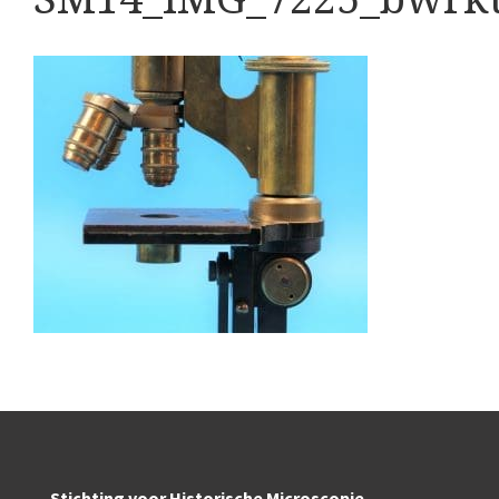
Boeken
Divers
Makers
Images
Culpeper (ca. 1735)
Cuff (ca. 1745)
riepootmicroscoop volgens Culpeper (1750-1780)
ollond, ‘Jones’ most improved type’ (1800-1830)
Long, Gould type (1821-1850)
Chevalier, trommelmicroscoop (1831-1841)
Nachet, ‘grand modèle’ (1856-1862)
Stichting voor Historische Microscopie