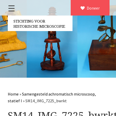
☰
Home
Doneer
×
Over ons
STICHTING VOOR
HISTORISCHE MICROSCOPIE
Contact
Bestuur
Vrijwilligers
Partners
Jaarverslagen
Microscopen
Attributen microscopie
Home
»
Samengesteld achromatisch microscoop,
Overige optische instrumenten
statief I
»
SM14_IMG_7225_bwrkt
Elektrische meetapparatuur
SM14_IMG_7225_bwrk