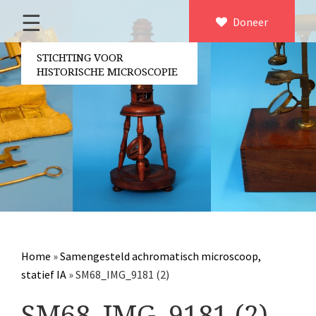
☰
Home
Doneer
×
Over ons
STICHTING VOOR
HISTORISCHE MICROSCOPIE
Contact
Bestuur
Vrijwilligers
Partners
Jaarverslagen
Microscopen
Attributen microscopie
Home
»
Samengesteld achromatisch microscoop,
Overige optische instrumenten
statief IA
»
SM68_IMG_9181 (2)
Elektrische meetapparatuur
SM68_IMG_9181 (2)