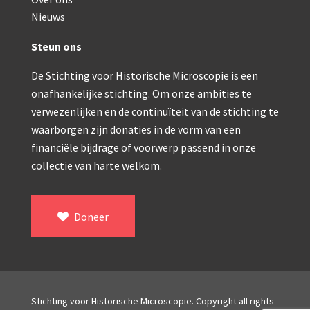
Double pillar, Frans (1870-1900)
Nieuws
Zeiss, statief IX (ca. 1890)
Steun ons
Seibert, ‘Stativ 3’ (1895-1900)
De Stichting voor Historische Microscopie is een
Watson & Sons, No. 1 ‘Van Heurck’ (ca. 1900)
onafhankelijke stichting. Om onze ambities te
Reichert (ca. 1925)
verwezenlijken en de continuïteit van de stichting te
waarborgen zijn donaties in de vorm van een
Winkel, statief BTC (1955-1957)
financiële bijdrage of voorwerp passend in onze
collectie van harte welkom.
ROW, schoolmicroscoop (1955-1965)
ooke, Troughton & Simms, McArthur type (1959-1
Doneer
Bleeker, statief R (ca. 1965)
Meopta, ‘veld’microscoop (1965-1980)
Zeiss, type Ergaval (ca. 1970)
Stichting voor Historische Microscopie. Copyright all rights
‘Junior’ type, USSR (1970-1980)