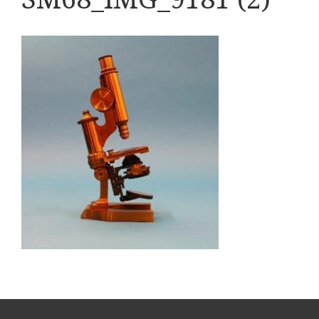
Boeken
Divers
Makers
Images
Culpeper (ca. 1735)
Cuff (ca. 1745)
riepootmicroscoop volgens Culpeper (1750-1780)
ollond, ‘Jones’ most improved type’ (1800-1830)
Long, Gould type (1821-1850)
Chevalier, trommelmicroscoop (1831-1841)
Nachet, ‘grand modèle’ (1856-1862)