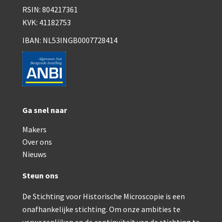
Smith, Beck & Beck, ‘Lister limb’ (1857)
RSIN: 804217361
KVK: 41182753
mith, Beck & Beck, ‘popular microscope’ (ca. 1857
IBAN: NL53INGB0007728414
Dollond, ‘bar-limb’ (1860-1880)
Ongesigneerd, Engels (1860-1880)
Robbins (1860-1890)
Nachet, ‘plus simple’ (1862-1880)
Ga snel naar
Beck & Beck, ‘popular microscope’ (1867)
Makers
Over ons
Bianchi, trommelmicroscoop (1869-1873)
Nieuws
Crouch (1870-1890)
Steun ons
Hartnack / Prazmowski (1870-1880)
De Stichting voor Historische Microscopie is een
Baker, prepareermicroscoop (1870-1890)
onafhankelijke stichting. Om onze ambities te