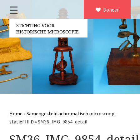
☰
Home
Doneer
×
Over ons
STICHTING VOOR
HISTORISCHE MICROSCOPIE
Contact
Bestuur
Vrijwilligers
Partners
Jaarverslagen
Microscopen
Attributen microscopie
Home
»
Samengesteld achromatisch microscoop,
Overige optische instrumenten
statief III D
»
SM36_IMG_9854_detail
Elektrische meetapparatuur
SM36_IMG_9854_detail