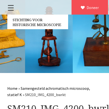
☰
Home
Doneer
×
Over ons
STICHTING VOOR
HISTORISCHE MICROSCOPIE
Contact
Bestuur
Vrijwilligers
Partners
Jaarverslagen
Microscopen
Attributen microscopie
Home
»
Samengesteld achromatisch microscoop,
Overige optische instrumenten
statief K
»
SM210_IMG_4200_bwrkt
Elektrische meetapparatuur
SM210_IMG_4200_bwr