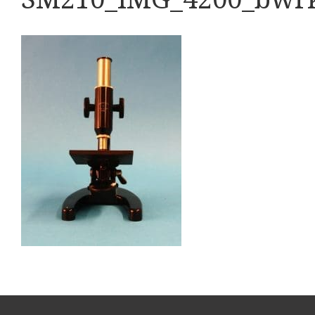
Boeken
Divers
Makers
Images
Culpeper (ca. 1735)
Cuff (ca. 1745)
Driepootmicroscoop volgens Culpeper (1750-1780
Dollond, ‘Jones’ most improved type’ (1800-1830)
Long, Gould type (1821-1850)
Chevalier, trommelmicroscoop (1831-1841)
Nachet, ‘grand modèle’ (1856-1862)