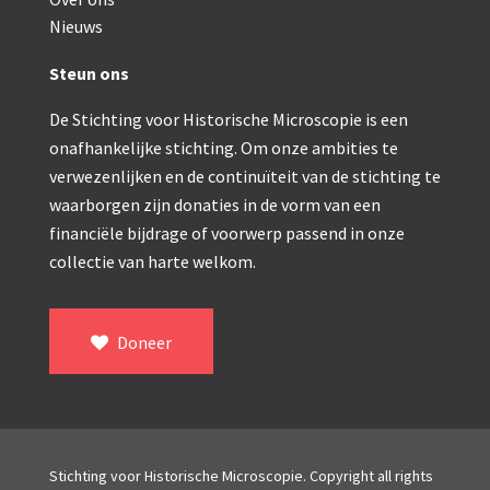
Double pillar, Frans (1870-1900)
Nieuws
Zeiss, statief IX (ca. 1890)
Steun ons
Seibert, ‘Stativ 3’ (1895-1900)
De Stichting voor Historische Microscopie is een
Watson & Sons, No. 1 ‘Van Heurck’ (ca. 1900)
onafhankelijke stichting. Om onze ambities te
Reichert (ca. 1925)
verwezenlijken en de continuïteit van de stichting te
waarborgen zijn donaties in de vorm van een
Winkel, statief BTC (1955-1957)
financiële bijdrage of voorwerp passend in onze
collectie van harte welkom.
ROW, schoolmicroscoop (1955-1965)
ooke, Troughton & Simms, McArthur type (1959-1
Doneer
Bleeker, statief R (ca. 1965)
Meopta, ‘veld’microscoop (1965-1980)
Zeiss, type Ergaval (ca. 1970)
Stichting voor Historische Microscopie. Copyright all rights
‘Junior’ type, USSR (1970-1980)