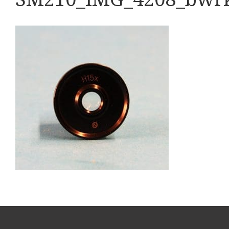
Boeken
Divers
Makers
Images
Culpeper (ca. 1735)
Cuff (ca. 1745)
Driepootmicroscoop volgens Culpeper (1750-1780
Dollond, ‘Jones’ most improved type’ (1800-1830)
Long, Gould type (1821-1850)
Chevalier, trommelmicroscoop (1831-1841)
Nachet, ‘grand modèle’ (1856-1862)