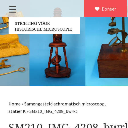
☰
Home
Doneer
×
Over ons
STICHTING VOOR
HISTORISCHE MICROSCOPIE
Contact
Bestuur
Vrijwilligers
Partners
Jaarverslagen
Microscopen
Attributen microscopie
Home
»
Samengesteld achromatisch microscoop,
Overige optische instrumenten
statief K
»
SM210_IMG_4208_bwrkt
Elektrische meetapparatuur
SM210_IMG_4208_bwr