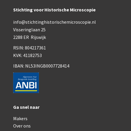
Smith, Beck & Beck, ‘Lister limb’ (1857)
Stichting voor Historische Microscopie
mith, Beck & Beck, ‘popular microscope’ (ca. 1857
info@stichtinghistorischemicroscopie.nl
Dollond, ‘bar-limb’ (1860-1880)
Visseringlaan 25
2288 ER Rijswijk
Ongesigneerd, Engels (1860-1880)
RSIN: 804217361
Robbins (1860-1890)
KVK: 41182753
Nachet, ‘plus simple’ (1862-1880)
IBAN: NL53INGB0007728414
Beck & Beck, ‘popular microscope’ (1867)
Bianchi, trommelmicroscoop (1869-1873)
Crouch (1870-1890)
Ga snel naar
Hartnack / Prazmowski (1870-1880)
Makers
Baker, prepareermicroscoop (1870-1890)
Over ons