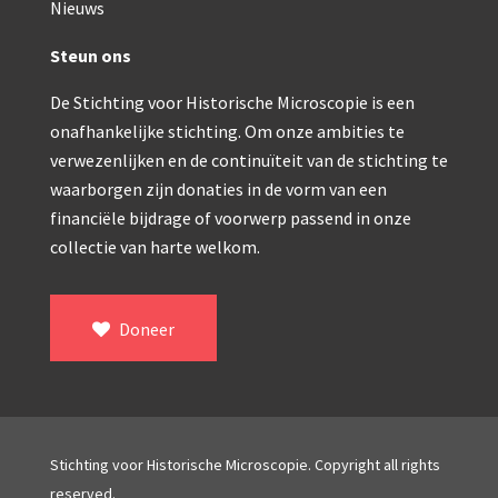
Double pillar, Frans (1870-1900)
Nieuws
Zeiss, statief IX (ca. 1890)
Steun ons
Seibert, ‘Stativ 3’ (1895-1900)
De Stichting voor Historische Microscopie is een
onafhankelijke stichting. Om onze ambities te
Watson & Sons, No. 1 ‘Van Heurck’ (ca. 1900)
verwezenlijken en de continuïteit van de stichting te
Reichert (ca. 1925)
waarborgen zijn donaties in de vorm van een
financiële bijdrage of voorwerp passend in onze
Winkel, statief BTC (1955-1957)
collectie van harte welkom.
ROW, schoolmicroscoop (1955-1965)
ooke, Troughton & Simms, McArthur type (1959-1
Doneer
Bleeker, statief R (ca. 1965)
Meopta, ‘veld’microscoop (1965-1980)
Zeiss, type Ergaval (ca. 1970)
Stichting voor Historische Microscopie. Copyright all rights
‘Junior’ type, USSR (1970-1980)
reserved.