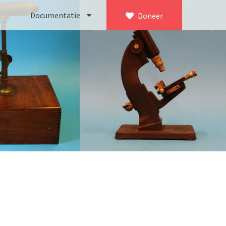
Documentatie
Doneer
×
ca. 1735)
Bleeker
745)
Busch
icroscoop volgens Culpeper (1750-1780)
Leitz
Jones’ most improved type’ (1800-1830)
LOMO/ Zenith
d type (1821-1850)
OIP Gand
, trommelmicroscoop (1831-1841)
Oldelft