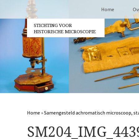
Home
Ov
STICHTING VOOR
Co
HISTORISCHE MICROSCOPIE
Be
Vri
Ja
Pa
Home
»
Samengesteld achromatisch microscoop, sta
SM204_IMG_443