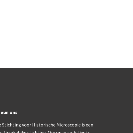
rand modèle’ (1856-1862)
Rathenower Optische Werke (ROW)
k & Beck, ‘Lister limb’ (1857)
Reichert
k & Beck, ‘popular microscope’ (ca. 1857)
Wild
bar-limb’ (1860-1880)
Zeiss
erd, Engels (1860-1880)
1860-1890)
lus simple’ (1862-1880)
teun ons
)
 Stichting voor Historische Microscopie is een
k, ‘popular microscope’ (1867)
nafhankelijke stichting. Om onze ambities te