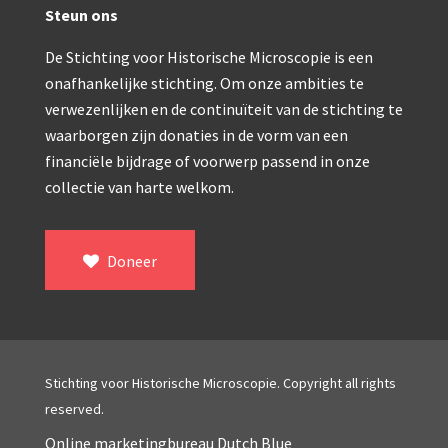
Double pillar, Frans (1870-1900)
Steun ons
Zeiss, statief IX (ca. 1890)
De Stichting voor Historische Microscopie is een
Seibert, ‘Stativ 3’ (1895-1900)
onafhankelijke stichting. Om onze ambities te
verwezenlijken en de continuïteit van de stichting te
Watson & Sons, No. 1 ‘Van Heurck’ (ca. 1900)
waarborgen zijn donaties in de vorm van een
Reichert (ca. 1925)
financiële bijdrage of voorwerp passend in onze
collectie van harte welkom.
Winkel, statief BTC (1955-1957)
ROW, schoolmicroscoop (1955-1965)
Doneer
ooke, Troughton & Simms, McArthur type (1959-1
Bleeker, statief R (ca. 1965)
Meopta, ‘veld’microscoop (1965-1980)
Stichting voor Historische Microscopie. Copyright all rights
Zeiss, type Ergaval (ca. 1970)
reserved.
‘Junior’ type, USSR (1970-1980)
Online marketingbureau Dutch Blue