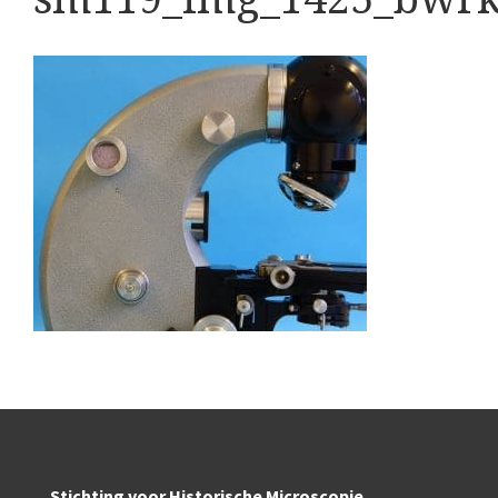
Boeken
Divers
Makers
Images
Culpeper (ca. 1735)
Cuff (ca. 1745)
Driepootmicroscoop volgens Culpeper (1750-1780)
Dollond, ‘Jones’ most improved type’ (1800-1830)
Long, Gould type (1821-1850)
Chevalier, trommelmicroscoop (1831-1841)
Nachet, ‘grand modèle’ (1856-1862)
Stichting voor Historische Microscopie