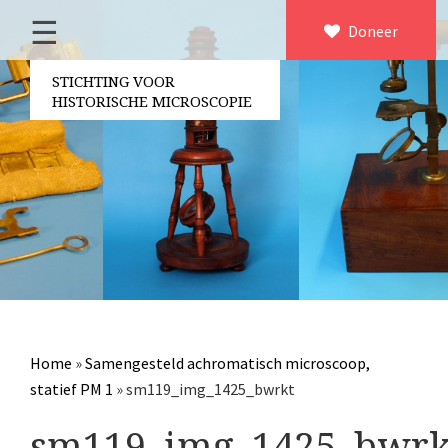
☰
Home
Doneer
×
Over ons
STICHTING VOOR
HISTORISCHE MICROSCOPIE
Contact
Bestuur
Vrijwilligers
Partners
Jaarverslagen
Microscopen
Attributen microscopie
Home
»
Samengesteld achromatisch microscoop,
Overige optische instrumenten
statief PM 1
»
sm119_img_1425_bwrkt
Elektrische meetapparatuur
sm119_img_1425_bwrk