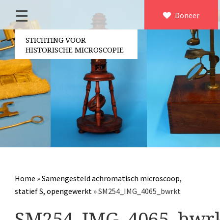
☰
Home
Doneer
×
Over ons
STICHTING VOOR
HISTORISCHE MICROSCOPIE
Contact
Bestuur
Vrijwilligers
Partners
Jaarverslagen
Microscopen
Attributen microscopie
Home
»
Samengesteld achromatisch microscoop,
Overige optische instrumenten
statief S, opengewerkt
»
SM254_IMG_4065_bwrkt
Elektrische meetapparatuur
SM254_IMG_4065_bwr