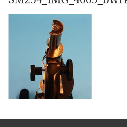
Boeken
Divers
Makers
Images
Culpeper (ca. 1735)
Cuff (ca. 1745)
Driepootmicroscoop volgens Culpeper (1750-1780
Dollond, ‘Jones’ most improved type’ (1800-1830)
Long, Gould type (1821-1850)
Chevalier, trommelmicroscoop (1831-1841)
Nachet, ‘grand modèle’ (1856-1862)