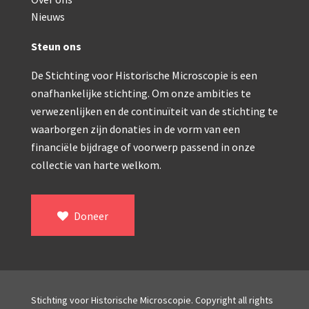
Double pillar, Frans (1870-1900)
Nieuws
Zeiss, statief IX (ca. 1890)
Steun ons
Seibert, ‘Stativ 3’ (1895-1900)
De Stichting voor Historische Microscopie is een
Watson & Sons, No. 1 ‘Van Heurck’ (ca. 1900)
onafhankelijke stichting. Om onze ambities te
Reichert (ca. 1925)
verwezenlijken en de continuïteit van de stichting te
waarborgen zijn donaties in de vorm van een
Winkel, statief BTC (1955-1957)
financiële bijdrage of voorwerp passend in onze
collectie van harte welkom.
ROW, schoolmicroscoop (1955-1965)
ooke, Troughton & Simms, McArthur type (1959-1
Doneer
Bleeker, statief R (ca. 1965)
Meopta, ‘veld’microscoop (1965-1980)
Zeiss, type Ergaval (ca. 1970)
Stichting voor Historische Microscopie. Copyright all rights
‘Junior’ type, USSR (1970-1980)