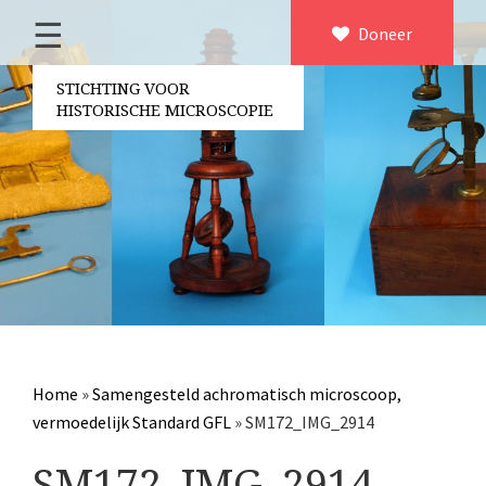
☰
Home
Doneer
×
Over ons
STICHTING VOOR
HISTORISCHE MICROSCOPIE
Contact
Bestuur
Vrijwilligers
Partners
Jaarverslagen
Microscopen
Attributen microscopie
Home
»
Samengesteld achromatisch microscoop,
Overige optische instrumenten
vermoedelijk Standard GFL
»
SM172_IMG_2914
Elektrische meetapparatuur
SM172_IMG_2914