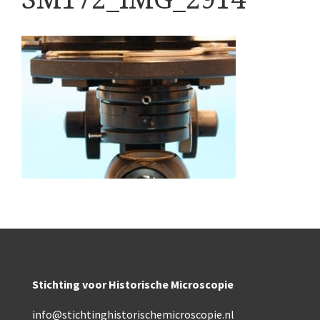
Boeken
Divers
Makers
Images
Culpeper (ca. 1735)
Cuff (ca. 1745)
riepootmicroscoop volgens Culpeper (1750-1780)
ollond, ‘Jones’ most improved type’ (1800-1830)
Long, Gould type (1821-1850)
Chevalier, trommelmicroscoop (1831-1841)
Stichting voor Historische Microscopie
Nachet, ‘grand modèle’ (1856-1862)
info@stichtinghistorischemicroscopie.nl