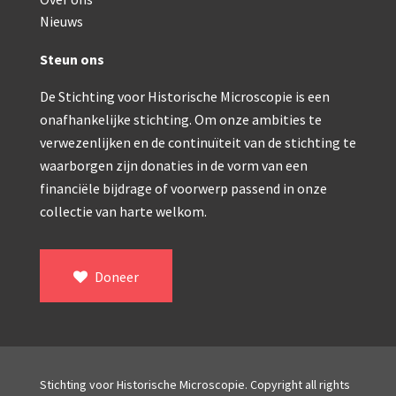
Double pillar, Frans (1870-1900)
Nieuws
Zeiss, statief IX (ca. 1890)
Steun ons
Seibert, ‘Stativ 3’ (1895-1900)
De Stichting voor Historische Microscopie is een
Watson & Sons, No. 1 ‘Van Heurck’ (ca. 1900)
onafhankelijke stichting. Om onze ambities te
Reichert (ca. 1925)
verwezenlijken en de continuïteit van de stichting te
waarborgen zijn donaties in de vorm van een
Winkel, statief BTC (1955-1957)
financiële bijdrage of voorwerp passend in onze
collectie van harte welkom.
ROW, schoolmicroscoop (1955-1965)
ooke, Troughton & Simms, McArthur type (1959-1
Doneer
Bleeker, statief R (ca. 1965)
Meopta, ‘veld’microscoop (1965-1980)
Zeiss, type Ergaval (ca. 1970)
Stichting voor Historische Microscopie. Copyright all rights
‘Junior’ type, USSR (1970-1980)