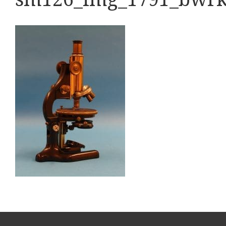
Boeken
Divers
Makers
Images
Culpeper (ca. 1735)
Cuff (ca. 1745)
Driepootmicroscoop volgens Culpeper (1750-1780)
Dollond, ‘Jones’ most improved type’ (1800-1830)
Long, Gould type (1821-1850)
Chevalier, trommelmicroscoop (1831-1841)
Nachet, ‘grand modèle’ (1856-1862)