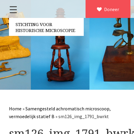
☰
Home
Doneer
×
Over ons
STICHTING VOOR
HISTORISCHE MICROSCOPIE
Contact
Bestuur
Vrijwilligers
Partners
Jaarverslagen
Microscopen
Attributen microscopie
Home
»
Samengesteld achromatisch microscoop,
Overige optische instrumenten
vermoedelijk statief B
»
sm126_img_1791_bwrkt
Elektrische meetapparatuur
sm126_img_1791_bwrk