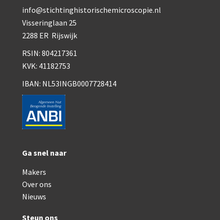
Smith, Beck & Beck, ‘Lister limb’ (1857)
info@stichtinghistorischemicroscopie.nl
Visseringlaan 25
mith, Beck & Beck, ‘popular microscope’ (ca. 1857
2288 ER Rijswijk
Dollond, ‘bar-limb’ (1860-1880)
RSIN: 804217361
Ongesigneerd, Engels (1860-1880)
KVK: 41182753
Robbins (1860-1890)
IBAN: NL53INGB0007728414
Nachet, ‘plus simple’ (1862-1880)
Beck & Beck, ‘popular microscope’ (1867)
Bianchi, trommelmicroscoop (1869-1873)
Ga snel naar
Crouch (1870-1890)
Makers
Hartnack / Prazmowski (1870-1880)
Over ons
Nieuws
Baker, prepareermicroscoop (1870-1890)
Steun ons