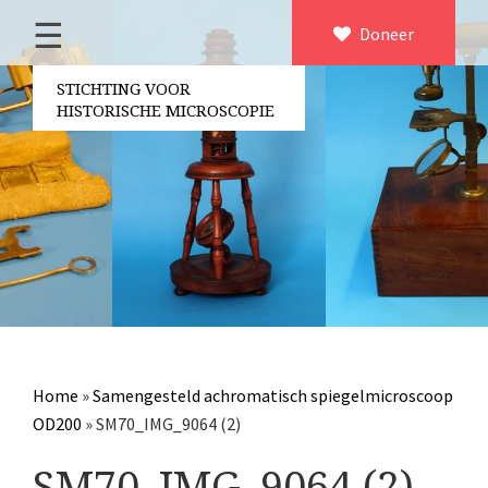
☰
Home
Doneer
×
Over ons
STICHTING VOOR
HISTORISCHE MICROSCOPIE
Contact
Bestuur
Vrijwilligers
Partners
Jaarverslagen
Microscopen
Attributen microscopie
Home
»
Samengesteld achromatisch spiegelmicroscoop
Overige optische instrumenten
OD200
»
SM70_IMG_9064 (2)
Elektrische meetapparatuur
SM70_IMG_9064 (2)