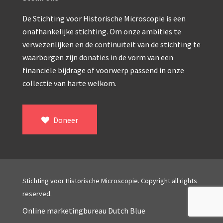
Double pillar, Frans (1870-1900)
De Stichting voor Historische Microscopie is een
Zeiss, statief IX (ca. 1890)
onafhankelijke stichting. Om onze ambities te
Seibert, ‘Stativ 3’ (1895-1900)
verwezenlijken en de continuïteit van de stichting te
waarborgen zijn donaties in de vorm van een
Watson & Sons, No. 1 ‘Van Heurck’ (ca. 1900)
financiële bijdrage of voorwerp passend in onze
Reichert (ca. 1925)
collectie van harte welkom.
Winkel, statief BTC (1955-1957)
ROW, schoolmicroscoop (1955-1965)
Doneer
ooke, Troughton & Simms, McArthur type (1959-1
Bleeker, statief R (ca. 1965)
Meopta, ‘veld’microscoop (1965-1980)
Stichting voor Historische Microscopie. Copyright all rights
reserved.
Zeiss, type Ergaval (ca. 1970)
Online marketingbureau Dutch Blue
‘Junior’ type, USSR (1970-1980)