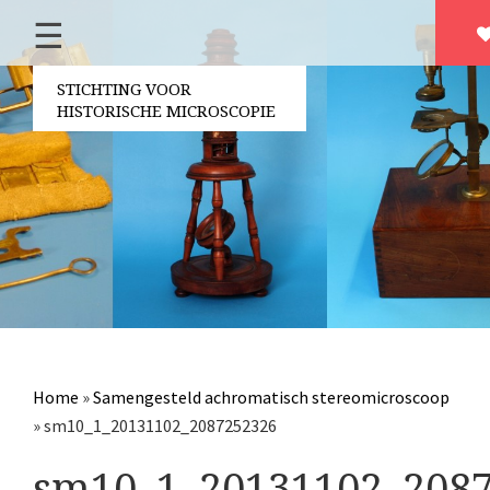
☰
Home
Over ons
STICHTING VOOR
HISTORISCHE MICROSCOPIE
Contact
Bestuur
Vrijwilligers
Partners
Jaarverslagen
Microscopen
Attributen microscopie
Home
»
Samengesteld achromatisch stereomicroscoop
Overige optische instrumenten
»
sm10_1_20131102_2087252326
Elektrische meetapparatuur
sm10_1_20131102_208