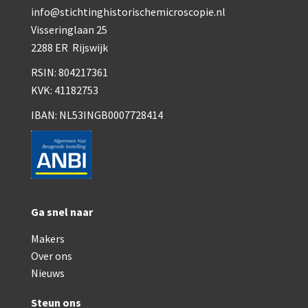
Smith, Beck & Beck, ‘Lister limb’ (1857)
info@stichtinghistorischemicroscopie.nl
Visseringlaan 25
Smith, Beck & Beck, ‘popular microscope’ (ca
2288 ER Rijswijk
Dollond, ‘bar-limb’ (1860-1880)
RSIN: 804217361
Ongesigneerd, Engels (1860-1880)
KVK: 41182753
IBAN: NL53INGB0007728414
Robbins (1860-1890)
Nachet, ‘plus simple’ (1862-1880)
Beck & Beck, ‘popular microscope’ (186
Bianchi, trommelmicroscoop (1869-187
Ga snel naar
Crouch (1870-1890)
Makers
Hartnack / Prazmowski (1870-1880)
Over ons
Nieuws
Baker, prepareermicroscoop (1870-1890
Steun ons