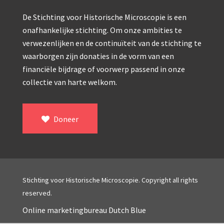
Double pillar, Frans (1870-1900)
De Stichting voor Historische Microscopie is een
Zeiss, statief IX (ca. 1890)
onafhankelijke stichting. Om onze ambities te
Seibert, ‘Stativ 3’ (1895-1900)
verwezenlijken en de continuïteit van de stichting te
waarborgen zijn donaties in de vorm van een
Watson & Sons, No. 1 ‘Van Heurck’ (ca. 19
financiële bijdrage of voorwerp passend in onze
Reichert (ca. 1925)
collectie van harte welkom.
Winkel, statief BTC (1955-1957)
Doneer
ROW, schoolmicroscoop (1955-1965)
Cooke, Troughton & Simms, McArthur type (19
Bleeker, statief R (ca. 1965)
Meopta, ‘veld’microscoop (1965-1980)
Stichting voor Historische Microscopie. Copyright all rights
reserved.
Zeiss, type Ergaval (ca. 1970)
Online marketingbureau Dutch Blue
‘Junior’ type, USSR (1970-1980)