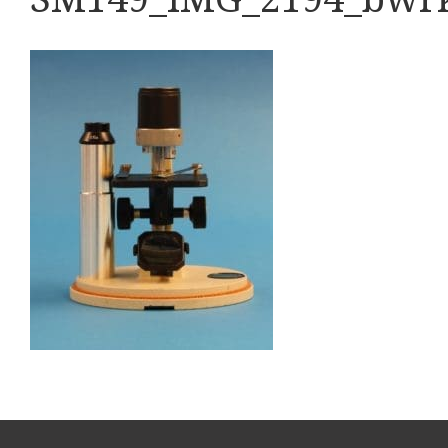
Boeken
Divers
Makers
Images
Culpeper (ca. 1735)
Cuff (ca. 1745)
Driepootmicroscoop volgens Culpeper (1750-1780
Dollond, ‘Jones’ most improved type’ (1800-1830)
Long, Gould type (1821-1850)
Chevalier, trommelmicroscoop (1831-1841)
Nachet, ‘grand modèle’ (1856-1862)