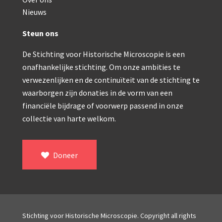
Double pillar, Frans (1870-1900)
Nieuws
Zeiss, statief IX (ca. 1890)
Steun ons
Seibert, ‘Stativ 3’ (1895-1900)
De Stichting voor Historische Microscopie is een
Watson & Sons, No. 1 ‘Van Heurck’ (ca. 1900)
onafhankelijke stichting. Om onze ambities te
Reichert (ca. 1925)
verwezenlijken en de continuïteit van de stichting te
waarborgen zijn donaties in de vorm van een
Winkel, statief BTC (1955-1957)
financiële bijdrage of voorwerp passend in onze
collectie van harte welkom.
ROW, schoolmicroscoop (1955-1965)
ooke, Troughton & Simms, McArthur type (1959-1
Doneer
Bleeker, statief R (ca. 1965)
Meopta, ‘veld’microscoop (1965-1980)
Zeiss, type Ergaval (ca. 1970)
Stichting voor Historische Microscopie. Copyright all rights
‘Junior’ type, USSR (1970-1980)