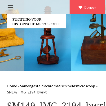
☰
Home
Doneer
×
Over ons
STICHTING VOOR
HISTORISCHE MICROSCOPIE
Contact
Bestuur
Vrijwilligers
Partners
Jaarverslagen
Microscopen
Attributen microscopie
Home
»
Samengesteld achromatisch ‘veld’microscoop
»
Overige optische instrumenten
SM149_IMG_2194_bwrkt
Elektrische meetapparatuur
SM149_IMG_2194_bwr