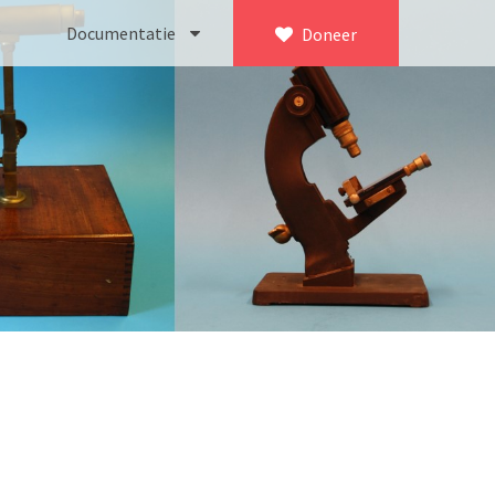
Documentatie
Doneer
×
ca. 1735)
Bleeker
745)
Busch
icroscoop volgens Culpeper (1750-1780)
Leitz
Jones’ most improved type’ (1800-1830)
LOMO/ Zenith
d type (1821-1850)
OIP Gand
, trommelmicroscoop (1831-1841)
Oldelft