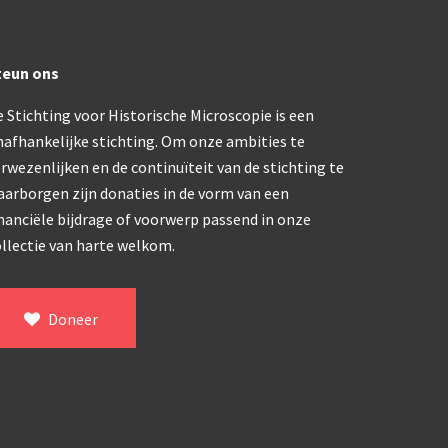
trommelmicroscoop (1869-1873)
teun ons
/ Prazmowski (1870-1880)
 Stichting voor Historische Microscopie is een
nafhankelijke stichting. Om onze ambities te
870-1890)
rwezenlijken en de continuïteit van de stichting te
)
aarborgen zijn donaties in de vorm van een
epareermicroscoop (1870-1890)
nanciële bijdrage of voorwerp passend in onze
llectie van harte welkom.
lar, Frans (1870-1900)
Doneer
ief IX (ca. 1890)
tativ 3’ (1895-1900)