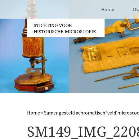
Home
Ov
STICHTING VOOR
Co
HISTORISCHE MICROSCOPIE
Be
Vri
Ja
Pa
Home
»
Samengesteld achromatisch ‘veld’microsco
SM149_IMG_220