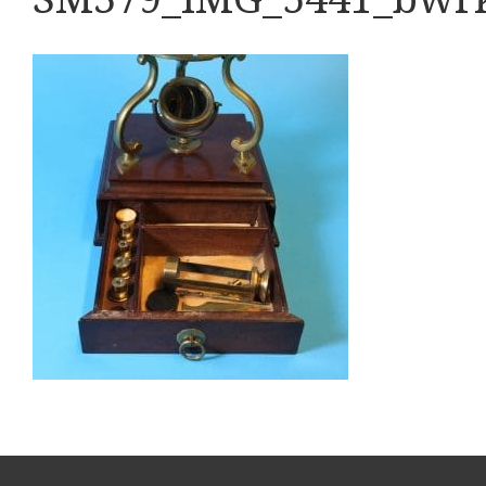
Boeken
Divers
Makers
Images
Culpeper (ca. 1735)
Cuff (ca. 1745)
Driepootmicroscoop volgens Culpeper (1750-1780
Dollond, ‘Jones’ most improved type’ (1800-1830)
Long, Gould type (1821-1850)
Chevalier, trommelmicroscoop (1831-1841)
Nachet, ‘grand modèle’ (1856-1862)