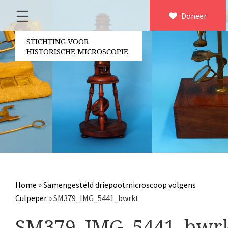
☰
Home
Doneer
×
Over ons
STICHTING VOOR
HISTORISCHE MICROSCOPIE
Contact
Bestuur
Vrijwilligers
Partners
Jaarverslagen
Microscopen
Attributen microscopie
Home
»
Samengesteld driepootmicroscoop volgens
Overige optische instrumenten
Culpeper
»
SM379_IMG_5441_bwrkt
Elektrische meetapparatuur
SM379_IMG_5441_bwr