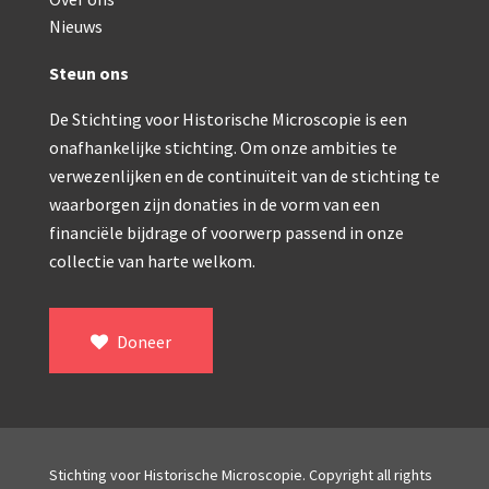
Double pillar, Frans (1870-1900)
Nieuws
Zeiss, statief IX (ca. 1890)
Steun ons
Seibert, ‘Stativ 3’ (1895-1900)
De Stichting voor Historische Microscopie is een
Watson & Sons, No. 1 ‘Van Heurck’ (ca. 1900)
onafhankelijke stichting. Om onze ambities te
Reichert (ca. 1925)
verwezenlijken en de continuïteit van de stichting te
waarborgen zijn donaties in de vorm van een
Winkel, statief BTC (1955-1957)
financiële bijdrage of voorwerp passend in onze
collectie van harte welkom.
ROW, schoolmicroscoop (1955-1965)
ooke, Troughton & Simms, McArthur type (1959-1
Doneer
Bleeker, statief R (ca. 1965)
Meopta, ‘veld’microscoop (1965-1980)
Zeiss, type Ergaval (ca. 1970)
Stichting voor Historische Microscopie. Copyright all rights
‘Junior’ type, USSR (1970-1980)