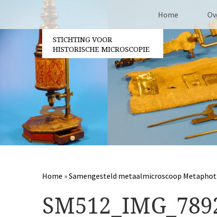
Home
Ov
STICHTING VOOR
Co
HISTORISCHE MICROSCOPIE
Be
Vri
Ja
Pa
Home
»
Samengesteld metaalmicroscoop Metaphot
SM512_IMG_789