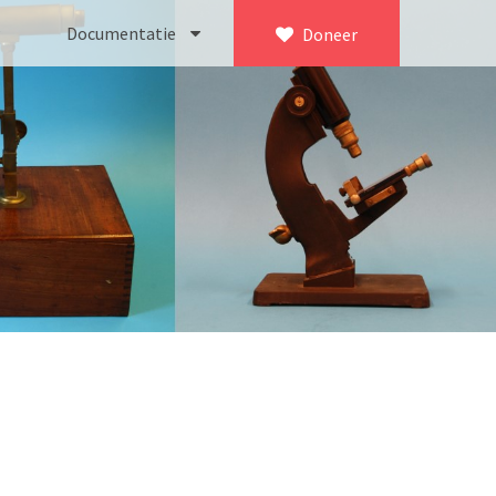
Documentatie
Doneer
×
ca. 1735)
Bleeker
745)
Busch
icroscoop volgens Culpeper (1750-1780)
Leitz
Jones’ most improved type’ (1800-1830)
LOMO/ Zenith
d type (1821-1850)
OIP Gand
, trommelmicroscoop (1831-1841)
Oldelft