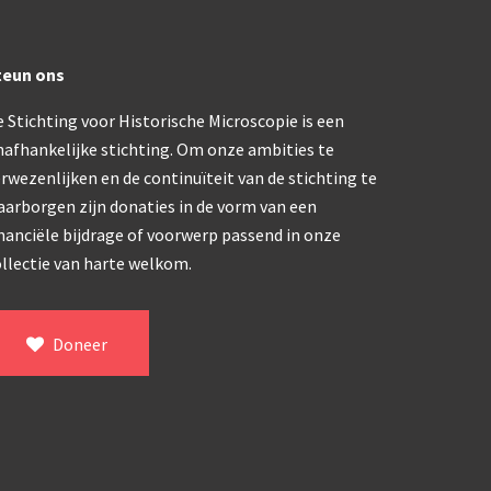
trommelmicroscoop (1869-1873)
teun ons
/ Prazmowski (1870-1880)
 Stichting voor Historische Microscopie is een
nafhankelijke stichting. Om onze ambities te
870-1890)
rwezenlijken en de continuïteit van de stichting te
aarborgen zijn donaties in de vorm van een
)
nanciële bijdrage of voorwerp passend in onze
epareermicroscoop (1870-1890)
llectie van harte welkom.
lar, Frans (1870-1900)
Doneer
ief IX (ca. 1890)
tativ 3’ (1895-1900)