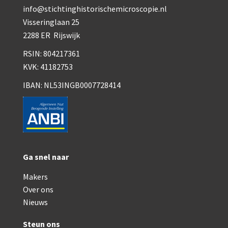
Smith, Beck & Beck, ‘Lister limb’ (1857)
info@stichtinghistorischemicroscopie.nl
Visseringlaan 25
Smith, Beck & Beck, ‘popular microscope’ (ca
2288 ER Rijswijk
Dollond, ‘bar-limb’ (1860-1880)
RSIN: 804217361
Ongesigneerd, Engels (1860-1880)
KVK: 41182753
IBAN: NL53INGB0007728414
Robbins (1860-1890)
Nachet, ‘plus simple’ (1862-1880)
Beck & Beck, ‘popular microscope’ (186
Bianchi, trommelmicroscoop (1869-187
Ga snel naar
Crouch (1870-1890)
Makers
Hartnack / Prazmowski (1870-1880)
Over ons
Nieuws
Baker, prepareermicroscoop (1870-1890
Steun ons