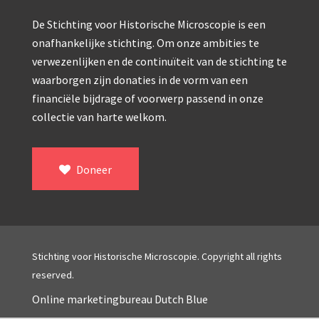
Double pillar, Frans (1870-1900)
De Stichting voor Historische Microscopie is een
Zeiss, statief IX (ca. 1890)
onafhankelijke stichting. Om onze ambities te
Seibert, ‘Stativ 3’ (1895-1900)
verwezenlijken en de continuïteit van de stichting te
waarborgen zijn donaties in de vorm van een
Watson & Sons, No. 1 ‘Van Heurck’ (ca. 19
financiële bijdrage of voorwerp passend in onze
Reichert (ca. 1925)
collectie van harte welkom.
Winkel, statief BTC (1955-1957)
Doneer
ROW, schoolmicroscoop (1955-1965)
Cooke, Troughton & Simms, McArthur type (19
Bleeker, statief R (ca. 1965)
Meopta, ‘veld’microscoop (1965-1980)
Stichting voor Historische Microscopie. Copyright all rights
reserved.
Zeiss, type Ergaval (ca. 1970)
Online marketingbureau Dutch Blue
‘Junior’ type, USSR (1970-1980)