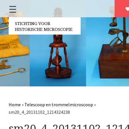
☰
Home
Over ons
STICHTING VOOR
HISTORISCHE MICROSCOPIE
Contact
Bestuur
Vrijwilligers
Partners
Jaarverslagen
Microscopen
Attributen microscopie
Home
»
Telescoop en trommelmicroscoop
»
Overige optische instrumenten
sm20_4_20131102_1214324238
Elektrische meetapparatuur
sm20_4_20131102_121