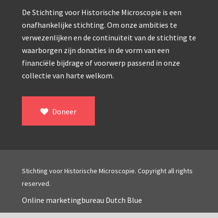
Double pillar, Frans (1870-1900)
De Stichting voor Historische Microscopie is een
Zeiss, statief IX (ca. 1890)
onafhankelijke stichting. Om onze ambities te
verwezenlijken en de continuïteit van de stichting te
Seibert, ‘Stativ 3’ (1895-1900)
waarborgen zijn donaties in de vorm van een
Watson & Sons, No. 1 ‘Van Heurck’ (ca. 1900)
financiële bijdrage of voorwerp passend in onze
collectie van harte welkom.
Reichert (ca. 1925)
Winkel, statief BTC (1955-1957)
Doneer
ROW, schoolmicroscoop (1955-1965)
ooke, Troughton & Simms, McArthur type (1959-1
Bleeker, statief R (ca. 1965)
Stichting voor Historische Microscopie. Copyright all rights
Meopta, ‘veld’microscoop (1965-1980)
reserved.
Zeiss, type Ergaval (ca. 1970)
Online marketingbureau Dutch Blue
‘Junior’ type, USSR (1970-1980)