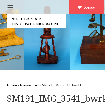
☰
Home
Doneer
×
Over ons
STICHTING VOOR
HISTORISCHE MICROSCOPIE
Contact
Bestuur
Vrijwilligers
Partners
Jaarverslagen
Microscopen
Attributen microscopie
Home
»
Nieuwsbrief
»
SM191_IMG_3541_bwrkt
Overige optische instrumenten
SM191_IMG_3541_bwr
Elektrische meetapparatuur