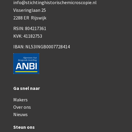
Smith, Beck & Beck, ‘Lister limb’ (1857)
info@stichtinghistorischemicroscopie.nl
Visseringlaan 25
mith, Beck & Beck, ‘popular microscope’ (ca. 1857
2288 ER Rijswijk
Dollond, ‘bar-limb’ (1860-1880)
RSIN: 804217361
KVK: 41182753
Ongesigneerd, Engels (1860-1880)
IBAN: NL53INGB0007728414
Robbins (1860-1890)
Nachet, ‘plus simple’ (1862-1880)
Beck & Beck, ‘popular microscope’ (1867)
Bianchi, trommelmicroscoop (1869-1873)
Ga snel naar
Crouch (1870-1890)
Makers
Over ons
Hartnack / Prazmowski (1870-1880)
Nieuws
Baker, prepareermicroscoop (1870-1890)
Steun ons